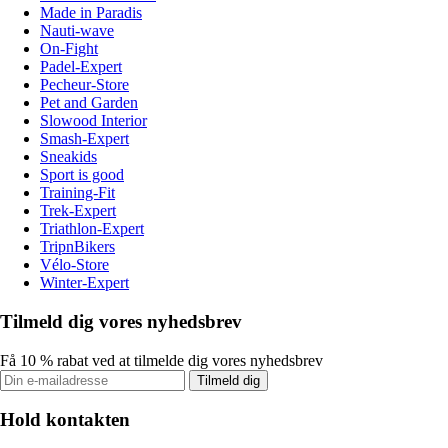
Made in Paradis
Nauti-wave
On-Fight
Padel-Expert
Pecheur-Store
Pet and Garden
Slowood Interior
Smash-Expert
Sneakids
Sport is good
Training-Fit
Trek-Expert
Triathlon-Expert
TripnBikers
Vélo-Store
Winter-Expert
Tilmeld dig vores nyhedsbrev
Få 10 % rabat ved at tilmelde dig vores nyhedsbrev
Tilmeld dig
Hold kontakten