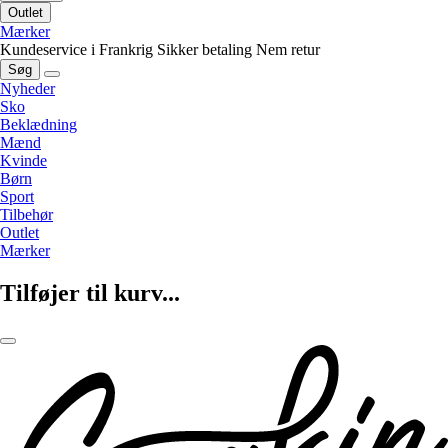
Outlet
Mærker
Kundeservice i Frankrig
Sikker betaling
Nem retur
Søg
Nyheder
Sko
Beklædning
Mænd
Kvinde
Børn
Sport
Tilbehør
Outlet
Mærker
Tilføjer til kurv...