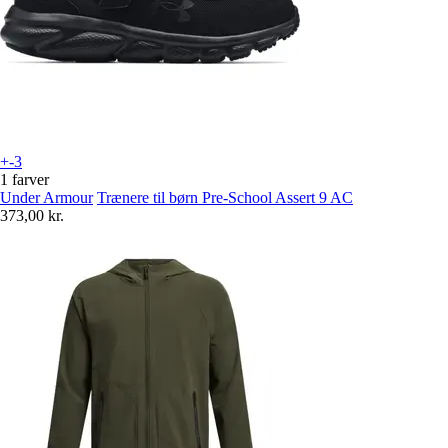
+-3
1 farver
Under Armour
Trænere til børn Pre-School Assert 9 AC
373,00 kr.