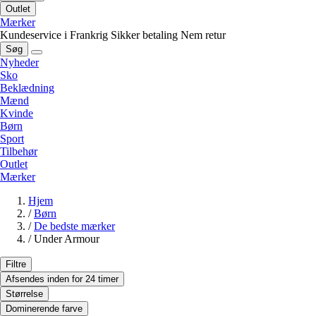
Outlet
Mærker
Kundeservice i Frankrig
Sikker betaling
Nem retur
Søg
Nyheder
Sko
Beklædning
Mænd
Kvinde
Børn
Sport
Tilbehør
Outlet
Mærker
Hjem
/
Børn
/
De bedste mærker
/
Under Armour
Filtre
Afsendes inden for 24 timer
Størrelse
Dominerende farve