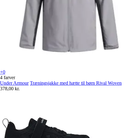
+0
4 farver
Under Armour
Træningsjakke med hætte til børn Rival Woven
378,00 kr.