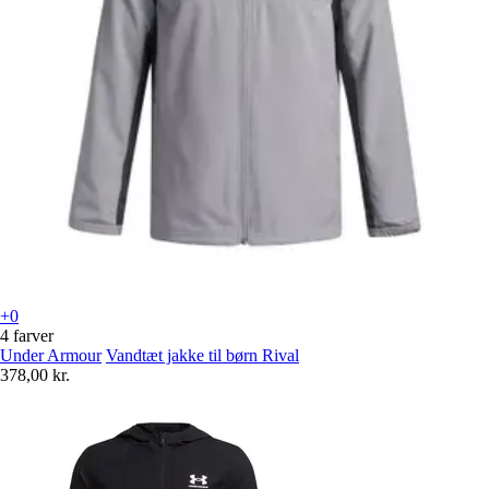
+0
4 farver
Under Armour
Vandtæt jakke til børn Rival
378,00 kr.