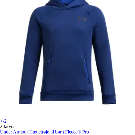
+-2
2 farver
Under Armour
Hættetrøje til børn Fleece® Pro