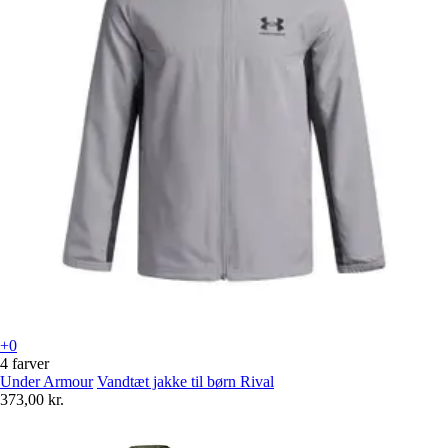
+0
4 farver
Under Armour
Vandtæt jakke til børn Rival
373,00 kr.