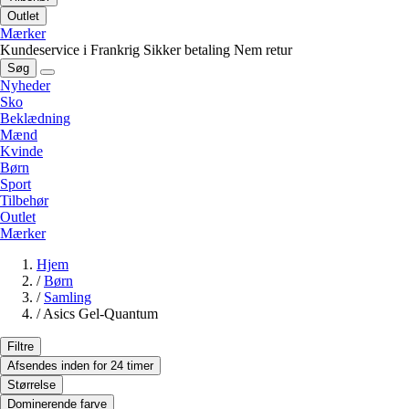
Outlet
Mærker
Kundeservice i Frankrig
Sikker betaling
Nem retur
Søg
Nyheder
Sko
Beklædning
Mænd
Kvinde
Børn
Sport
Tilbehør
Outlet
Mærker
Hjem
/
Børn
/
Samling
/
Asics Gel-Quantum
Filtre
Afsendes inden for 24 timer
Størrelse
Dominerende farve