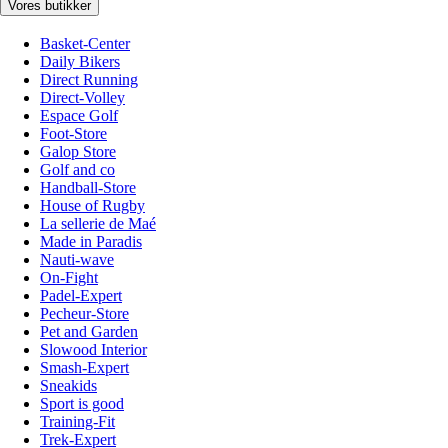
Vores butikker
Basket-Center
Daily Bikers
Direct Running
Direct-Volley
Espace Golf
Foot-Store
Galop Store
Golf and co
Handball-Store
House of Rugby
La sellerie de Maé
Made in Paradis
Nauti-wave
On-Fight
Padel-Expert
Pecheur-Store
Pet and Garden
Slowood Interior
Smash-Expert
Sneakids
Sport is good
Training-Fit
Trek-Expert