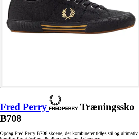
Fred Perry
Træningssko
B708
Opdag Fred Perry B708 skoene, der kombinerer tidløs stil og ultimativ
komfort for at forfine alle dine outfits med elegance.