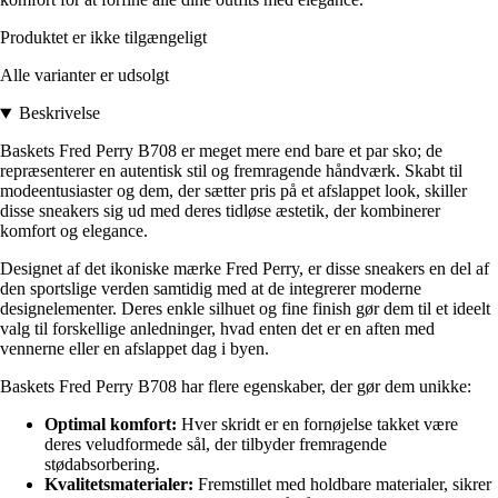
Produktet er ikke tilgængeligt
Alle varianter er udsolgt
Beskrivelse
Baskets Fred Perry B708 er meget mere end bare et par sko; de
repræsenterer en autentisk stil og fremragende håndværk. Skabt til
modeentusiaster og dem, der sætter pris på et afslappet look, skiller
disse sneakers sig ud med deres tidløse æstetik, der kombinerer
komfort og elegance.
Designet af det ikoniske mærke Fred Perry, er disse sneakers en del af
den sportslige verden samtidig med at de integrerer moderne
designelementer. Deres enkle silhuet og fine finish gør dem til et ideelt
valg til forskellige anledninger, hvad enten det er en aften med
vennerne eller en afslappet dag i byen.
Baskets Fred Perry B708 har flere egenskaber, der gør dem unikke:
Optimal komfort:
Hver skridt er en fornøjelse takket være
deres veludformede sål, der tilbyder fremragende
stødabsorbering.
Kvalitetsmaterialer:
Fremstillet med holdbare materialer, sikrer