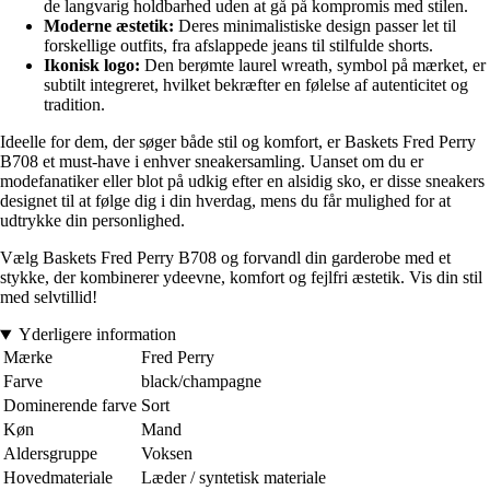
de langvarig holdbarhed uden at gå på kompromis med stilen.
Moderne æstetik:
Deres minimalistiske design passer let til
forskellige outfits, fra afslappede jeans til stilfulde shorts.
Ikonisk logo:
Den berømte laurel wreath, symbol på mærket, er
subtilt integreret, hvilket bekræfter en følelse af autenticitet og
tradition.
Ideelle for dem, der søger både stil og komfort, er Baskets Fred Perry
B708 et must-have i enhver sneakersamling. Uanset om du er
modefanatiker eller blot på udkig efter en alsidig sko, er disse sneakers
designet til at følge dig i din hverdag, mens du får mulighed for at
udtrykke din personlighed.
Vælg Baskets Fred Perry B708 og forvandl din garderobe med et
stykke, der kombinerer ydeevne, komfort og fejlfri æstetik. Vis din stil
med selvtillid!
Yderligere information
Mærke
Fred Perry
Farve
black/champagne
Dominerende farve
Sort
Køn
Mand
Aldersgruppe
Voksen
Hovedmateriale
Læder / syntetisk materiale