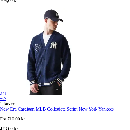
704,00 kr.
24t
+-3
1 farver
New Era
Cardigan MLB Collegiate Script New York Yankees
Fra
710,00 kr.
473,00 kr.