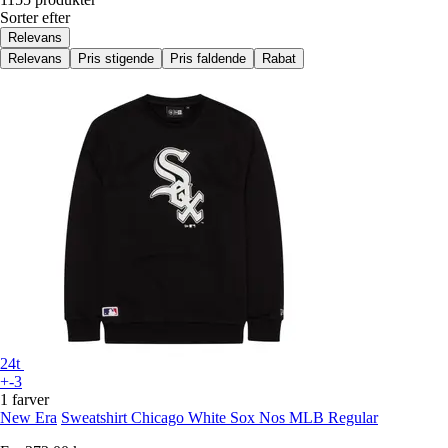
Sorter efter
Relevans
Relevans
Pris stigende
Pris faldende
Rabat
24t
+-3
1 farver
New Era
Sweatshirt Chicago White Sox Nos MLB Regular