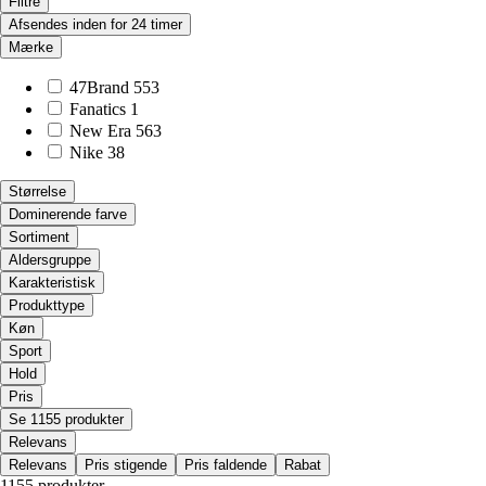
Filtre
Afsendes inden for 24 timer
Mærke
47Brand
553
Fanatics
1
New Era
563
Nike
38
Størrelse
Dominerende farve
Sortiment
Aldersgruppe
Karakteristisk
Produkttype
Køn
Sport
Hold
Pris
Se 1155 produkter
Relevans
Relevans
Pris stigende
Pris faldende
Rabat
1155 produkter