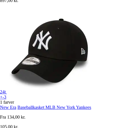
897,00 kr.
24t
+-3
1 farver
New Era
Baseballkasket MLB New York Yankees
Fra
134,00 kr.
105,00 kr.