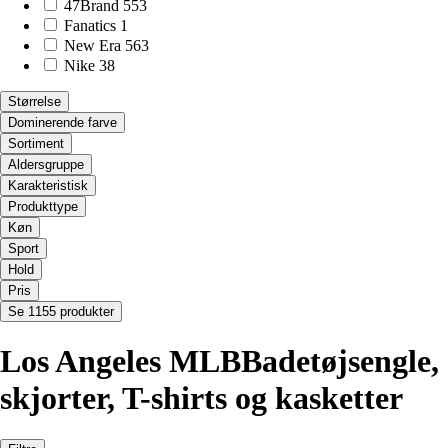
47Brand
553
Fanatics
1
New Era
563
Nike
38
Størrelse
Dominerende farve
Sortiment
Aldersgruppe
Karakteristisk
Produkttype
Køn
Sport
Hold
Pris
Se 1155 produkter
Los Angeles MLBBadetøjsengle,
skjorter, T-shirts og kasketter