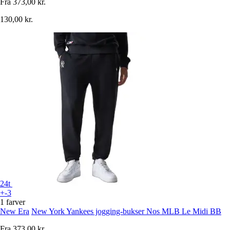
Fra
373,00 kr.
130,00 kr.
24t
+-3
1 farver
New Era
New York Yankees jogging-bukser Nos MLB Le Midi BB
Fra
373,00 kr.