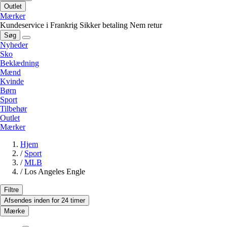
Outlet
Mærker
Kundeservice i Frankrig
Sikker betaling
Nem retur
Søg
Nyheder
Sko
Beklædning
Mænd
Kvinde
Børn
Sport
Tilbehør
Outlet
Mærker
Hjem
/
Sport
/
MLB
/
Los Angeles Engle
Filtre
Afsendes inden for 24 timer
Mærke