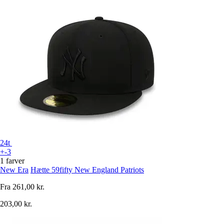
24t
+-3
1 farver
New Era
Hætte 59fifty New England Patriots
Fra
261,00 kr.
203,00 kr.