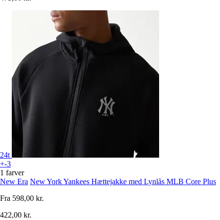
24t
+-3
1 farver
New Era
New York Yankees Hættejakke med Lynlås MLB Core Plus
Fra
598,00 kr.
422,00 kr.