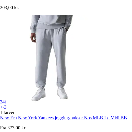
203,00 kr.
24t
+-3
1 farver
New Era
New York Yankees jogging-bukser Nos MLB Le Midi BB
Fra
373,00 kr.