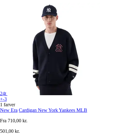
24t
+-3
1 farver
New Era
Cardigan New York Yankees MLB
Fra
710,00 kr.
501,00 kr.