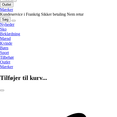
Outlet
Mærker
Kundeservice i Frankrig
Sikker betaling
Nem retur
Søg
Nyheder
Sko
Beklædning
Mænd
Kvinde
Børn
Sport
Tilbehør
Outlet
Mærker
Tilføjer til kurv...