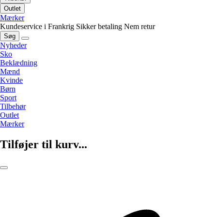
Outlet
Mærker
Kundeservice i Frankrig
Sikker betaling
Nem retur
Søg
Nyheder
Sko
Beklædning
Mænd
Kvinde
Børn
Sport
Tilbehør
Outlet
Mærker
Tilføjer til kurv...