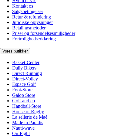
Hvem er vi?
Kontakt os
Salgsbetingelser
Retur & refundering
Juridiske oplysninger
Betalingsmetoder
Priser og forsendelsesmuligheder
Fortrolighedserklæring
Vores butikker
Basket-Center
Daily Bikers
Direct Running
Direct-Volley
Espace Golf
Foot-Store
Galop Store
Golf and co
Handball-Store
House of Rugby
La sellerie de Maé
Made in Paradis
Nauti-wave
On-Fight