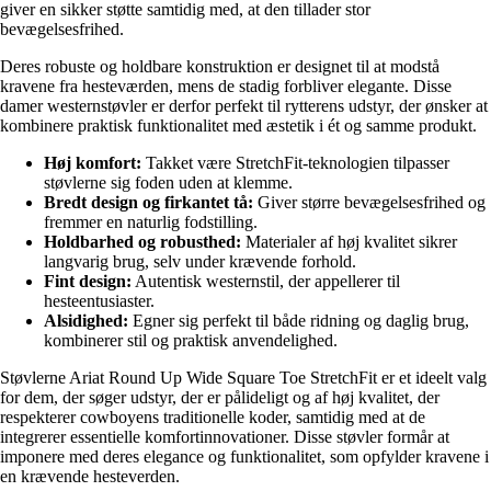
giver en sikker støtte samtidig med, at den tillader stor
bevægelsesfrihed.
Deres robuste og holdbare konstruktion er designet til at modstå
kravene fra hesteværden, mens de stadig forbliver elegante. Disse
damer westernstøvler er derfor perfekt til rytterens udstyr, der ønsker at
kombinere praktisk funktionalitet med æstetik i ét og samme produkt.
Høj komfort:
Takket være StretchFit-teknologien tilpasser
støvlerne sig foden uden at klemme.
Bredt design og firkantet tå:
Giver større bevægelsesfrihed og
fremmer en naturlig fodstilling.
Holdbarhed og robusthed:
Materialer af høj kvalitet sikrer
langvarig brug, selv under krævende forhold.
Fint design:
Autentisk westernstil, der appellerer til
hesteentusiaster.
Alsidighed:
Egner sig perfekt til både ridning og daglig brug,
kombinerer stil og praktisk anvendelighed.
Støvlerne Ariat Round Up Wide Square Toe StretchFit er et ideelt valg
for dem, der søger udstyr, der er pålideligt og af høj kvalitet, der
respekterer cowboyens traditionelle koder, samtidig med at de
integrerer essentielle komfortinnovationer. Disse støvler formår at
imponere med deres elegance og funktionalitet, som opfylder kravene i
en krævende hesteverden.