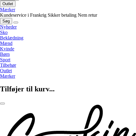
Outlet
Mærker
Kundeservice i Frankrig
Sikker betaling
Nem retur
Søg
Nyheder
Sko
Beklædning
Mænd
Kvinde
Børn
Sport
Tilbehør
Outlet
Mærker
Tilføjer til kurv...