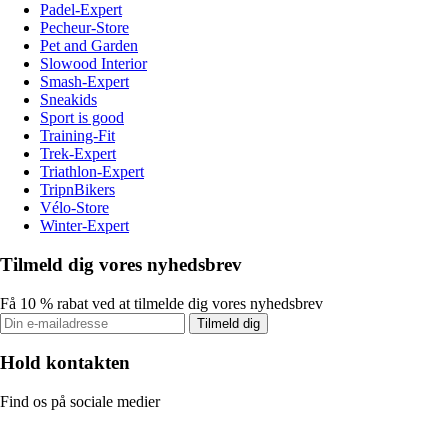
Padel-Expert
Pecheur-Store
Pet and Garden
Slowood Interior
Smash-Expert
Sneakids
Sport is good
Training-Fit
Trek-Expert
Triathlon-Expert
TripnBikers
Vélo-Store
Winter-Expert
Tilmeld dig vores nyhedsbrev
Få 10 % rabat ved at tilmelde dig vores nyhedsbrev
Tilmeld dig
Hold kontakten
Find os på sociale medier