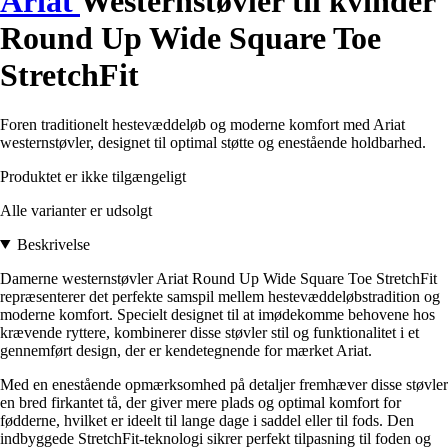
Ariat
Westernstøvler til kvinder
Round Up Wide Square Toe
StretchFit
Foren traditionelt hestevæddeløb og moderne komfort med Ariat
westernstøvler, designet til optimal støtte og enestående holdbarhed.
Produktet er ikke tilgængeligt
Alle varianter er udsolgt
Beskrivelse
Damerne westernstøvler Ariat Round Up Wide Square Toe StretchFit
repræsenterer det perfekte samspil mellem hestevæddeløbstradition og
moderne komfort. Specielt designet til at imødekomme behovene hos
krævende ryttere, kombinerer disse støvler stil og funktionalitet i et
gennemført design, der er kendetegnende for mærket Ariat.
Med en enestående opmærksomhed på detaljer fremhæver disse støvler
en bred firkantet tå, der giver mere plads og optimal komfort for
fødderne, hvilket er ideelt til lange dage i saddel eller til fods. Den
indbyggede StretchFit-teknologi sikrer perfekt tilpasning til foden og