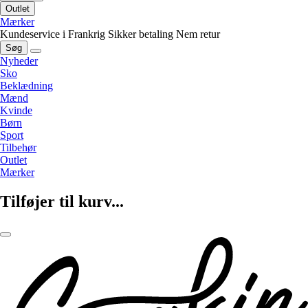
Outlet
Mærker
Kundeservice i Frankrig
Sikker betaling
Nem retur
Søg
Nyheder
Sko
Beklædning
Mænd
Kvinde
Børn
Sport
Tilbehør
Outlet
Mærker
Tilføjer til kurv...