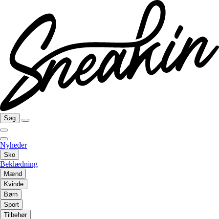
Søg
Nyheder
Sko
Beklædning
Mænd
Kvinde
Børn
Sport
Tilbehør