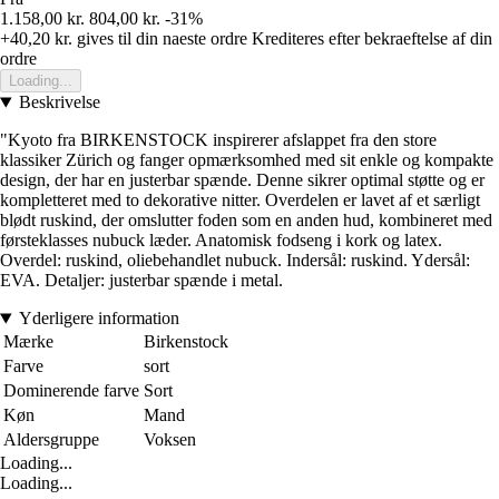
1.158,00 kr.
804,00 kr.
-31%
+40,20 kr.
gives til din naeste ordre
Krediteres efter bekraeftelse af din
ordre
Loading...
Beskrivelse
"Kyoto fra BIRKENSTOCK inspirerer afslappet fra den store
klassiker Zürich og fanger opmærksomhed med sit enkle og kompakte
design, der har en justerbar spænde. Denne sikrer optimal støtte og er
kompletteret med to dekorative nitter. Overdelen er lavet af et særligt
blødt ruskind, der omslutter foden som en anden hud, kombineret med
førsteklasses nubuck læder. Anatomisk fodseng i kork og latex.
Overdel: ruskind, oliebehandlet nubuck. Indersål: ruskind. Ydersål:
EVA. Detaljer: justerbar spænde i metal.
Yderligere information
Mærke
Birkenstock
Farve
sort
Dominerende farve
Sort
Køn
Mand
Aldersgruppe
Voksen
Loading...
Loading...