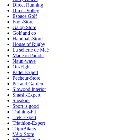
Direct Running
Direct-Volley
Espace Golf
Foot-Store
Galop Store
Golf and co
Handball-Store
House of Rugby
La sellerie de Maé
Made in Paradis
Nauti-wave
On-Fight
Padel-Expert
Pecheur-Store
Pet and Garden
Slowood Interior
Smash-Expert
Sneakids
Sport is good
Training-Fit
Trek-Expert
Triathlon-Expert
TripnBikers
Vélo-Store
Winter-Expert