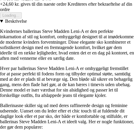
+24,60 kr.
gives til din naeste ordre
Krediteres efter bekraeftelse af din
ordre
Loading...
Beskrivelse
Kvindernes ballerinas Steve Madden Leni-A er den perfekte
inkarnation af stil og komfort, omhyggeligt designet til at imødekomme
de moderne kvinders forventninger. Disse elegante sko kombinerer et
sofistikeret design med en fremragende komfort, hvilket gør dem
ideelle til en række lejligheder, hvad enten det er en dag på kontoret, en
aften med vennerne eller en særlig date.
Hver par ballerinas Steve Madden Leni-A er omhyggeligt fremstillet
for at passe perfekt til fodens form og tilbyder optimal støtte, samtidig
med at der er plads til at bevæge sig. Den bløde sål sikrer en behagelig
gang, mens den flade hæl gør, at de kan bæres i timevis uden ubehag.
Denne model er især værdsat for sin alsidighed og passer let til
forskellige outfits, fra afslappede jeans til elegante kjoler.
Ballerinasne skiller sig ud med deres raffinerede design og feminine
udseende. Uanset om du leder efter et chic touch til at fuldende dit
daglige look eller et par sko, der både er komfortable og stilfulde, er
ballerinas Steve Madden Leni-A et ideelt valg. Her er nogle funktioner,
der gør dem populære: