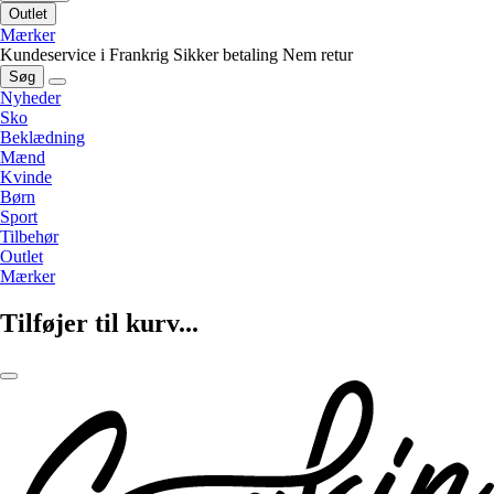
Outlet
Mærker
Kundeservice i Frankrig
Sikker betaling
Nem retur
Søg
Nyheder
Sko
Beklædning
Mænd
Kvinde
Børn
Sport
Tilbehør
Outlet
Mærker
Tilføjer til kurv...