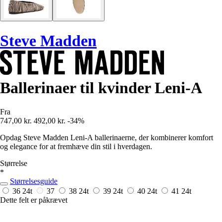
Steve Madden
Ballerinaer til kvinder Leni-A
Fra
747,00 kr.
492,00 kr.
-34%
Opdag Steve Madden Leni-A ballerinaerne, der kombinerer komfort
og elegance for at fremhæve din stil i hverdagen.
Størrelse
*
Størrelsesguide
36
24t
37
38
24t
39
24t
40
24t
41
24t
Dette felt er påkrævet