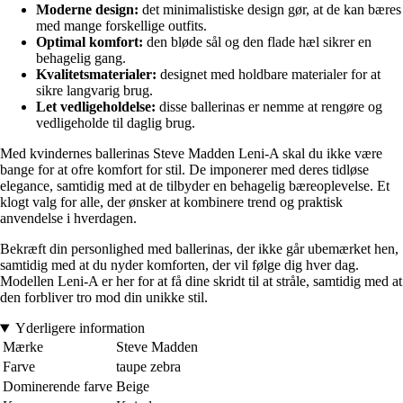
Moderne design:
det minimalistiske design gør, at de kan bæres
med mange forskellige outfits.
Optimal komfort:
den bløde sål og den flade hæl sikrer en
behagelig gang.
Kvalitetsmaterialer:
designet med holdbare materialer for at
sikre langvarig brug.
Let vedligeholdelse:
disse ballerinas er nemme at rengøre og
vedligeholde til daglig brug.
Med kvindernes ballerinas Steve Madden Leni-A skal du ikke være
bange for at ofre komfort for stil. De imponerer med deres tidløse
elegance, samtidig med at de tilbyder en behagelig bæreoplevelse. Et
klogt valg for alle, der ønsker at kombinere trend og praktisk
anvendelse i hverdagen.
Bekræft din personlighed med ballerinas, der ikke går ubemærket hen,
samtidig med at du nyder komforten, der vil følge dig hver dag.
Modellen Leni-A er her for at få dine skridt til at stråle, samtidig med at
den forbliver tro mod din unikke stil.
Yderligere information
Mærke
Steve Madden
Farve
taupe zebra
Dominerende farve
Beige