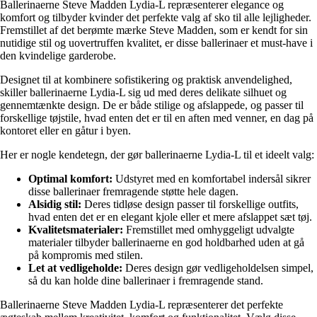
Ballerinaerne Steve Madden Lydia-L repræsenterer elegance og
komfort og tilbyder kvinder det perfekte valg af sko til alle lejligheder.
Fremstillet af det berømte mærke Steve Madden, som er kendt for sin
nutidige stil og uovertruffen kvalitet, er disse ballerinaer et must-have i
den kvindelige garderobe.
Designet til at kombinere sofistikering og praktisk anvendelighed,
skiller ballerinaerne Lydia-L sig ud med deres delikate silhuet og
gennemtænkte design. De er både stilige og afslappede, og passer til
forskellige tøjstile, hvad enten det er til en aften med venner, en dag på
kontoret eller en gåtur i byen.
Her er nogle kendetegn, der gør ballerinaerne Lydia-L til et ideelt valg:
Optimal komfort:
Udstyret med en komfortabel indersål sikrer
disse ballerinaer fremragende støtte hele dagen.
Alsidig stil:
Deres tidløse design passer til forskellige outfits,
hvad enten det er en elegant kjole eller et mere afslappet sæt tøj.
Kvalitetsmaterialer:
Fremstillet med omhyggeligt udvalgte
materialer tilbyder ballerinaerne en god holdbarhed uden at gå
på kompromis med stilen.
Let at vedligeholde:
Deres design gør vedligeholdelsen simpel,
så du kan holde dine ballerinaer i fremragende stand.
Ballerinaerne Steve Madden Lydia-L repræsenterer det perfekte