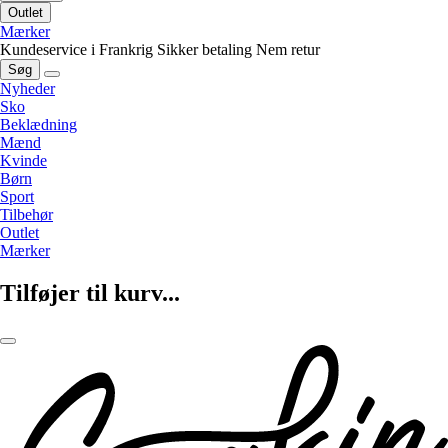
Outlet
Mærker
Kundeservice i Frankrig
Sikker betaling
Nem retur
Søg
Nyheder
Sko
Beklædning
Mænd
Kvinde
Børn
Sport
Tilbehør
Outlet
Mærker
Tilføjer til kurv...