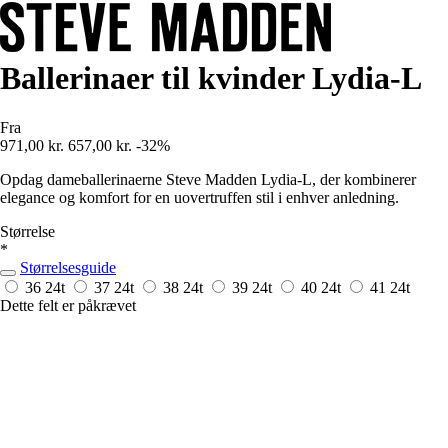
Ballerinaer til kvinder Lydia-L
Fra
971,00 kr.
657,00 kr.
-32%
Opdag dameballerinaerne Steve Madden Lydia-L, der kombinerer
elegance og komfort for en uovertruffen stil i enhver anledning.
Størrelse
*
Størrelsesguide
36
24t
37
24t
38
24t
39
24t
40
24t
41
24t
Dette felt er påkrævet