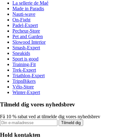
La sellerie de Maé
Made in Paradis
Nauti-wave
On-Fight
Padel-Expert
Pecheur-Store
Pet and Garden
Slowood Interior
Smash-Expert
Sneakids
Sport is good
Training-Fit
Trek-Expert
Triathlon-Expert
TripnBikers
Vélo-Store
Winter-Expert
Tilmeld dig vores nyhedsbrev
Få 10 % rabat ved at tilmelde dig vores nyhedsbrev
Tilmeld dig
Hold kontakten