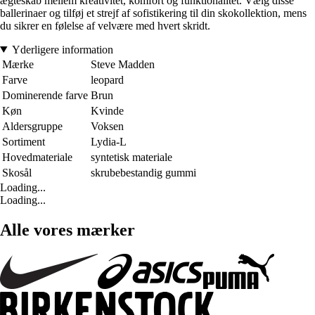
ægteskab mellem kreativitet, komfort og funktionalitet. Vælg disse
ballerinaer og tilføj et strejf af sofistikering til din skokollektion, mens
du sikrer en følelse af velvære med hvert skridt.
Yderligere information
Mærke
Steve Madden
Farve
leopard
Dominerende farve
Brun
Køn
Kvinde
Aldersgruppe
Voksen
Sortiment
Lydia-L
Hovedmateriale
syntetisk materiale
Skosål
skrubebestandig gummi
Loading...
Loading...
Alle vores mærker