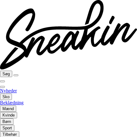
Søg
Nyheder
Sko
Beklædning
Mænd
Kvinde
Børn
Sport
Tilbehør