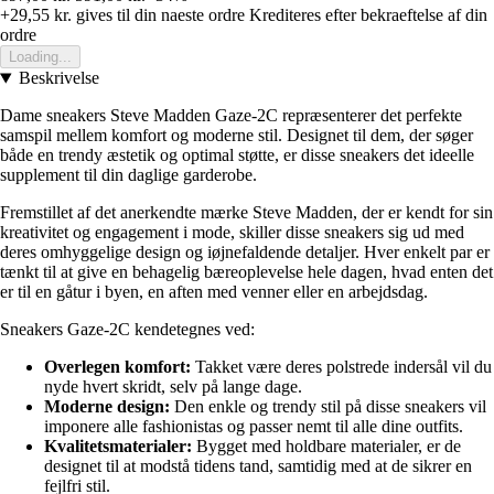
+29,55 kr.
gives til din naeste ordre
Krediteres efter bekraeftelse af din
ordre
Loading...
Beskrivelse
Dame sneakers Steve Madden Gaze-2C repræsenterer det perfekte
samspil mellem komfort og moderne stil. Designet til dem, der søger
både en trendy æstetik og optimal støtte, er disse sneakers det ideelle
supplement til din daglige garderobe.
Fremstillet af det anerkendte mærke Steve Madden, der er kendt for sin
kreativitet og engagement i mode, skiller disse sneakers sig ud med
deres omhyggelige design og iøjnefaldende detaljer. Hver enkelt par er
tænkt til at give en behagelig bæreoplevelse hele dagen, hvad enten det
er til en gåtur i byen, en aften med venner eller en arbejdsdag.
Sneakers Gaze-2C kendetegnes ved:
Overlegen komfort:
Takket være deres polstrede indersål vil du
nyde hvert skridt, selv på lange dage.
Moderne design:
Den enkle og trendy stil på disse sneakers vil
imponere alle fashionistas og passer nemt til alle dine outfits.
Kvalitetsmaterialer:
Bygget med holdbare materialer, er de
designet til at modstå tidens tand, samtidig med at de sikrer en
fejlfri stil.