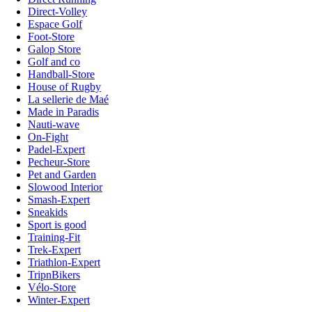
Direct-Volley
Espace Golf
Foot-Store
Galop Store
Golf and co
Handball-Store
House of Rugby
La sellerie de Maé
Made in Paradis
Nauti-wave
On-Fight
Padel-Expert
Pecheur-Store
Pet and Garden
Slowood Interior
Smash-Expert
Sneakids
Sport is good
Training-Fit
Trek-Expert
Triathlon-Expert
TripnBikers
Vélo-Store
Winter-Expert