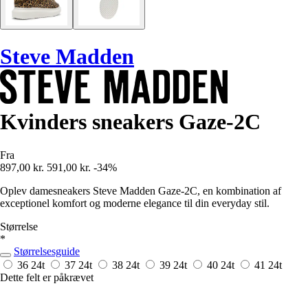
Steve Madden
Kvinders sneakers Gaze-2C
Fra
897,00 kr.
591,00 kr.
-34%
Oplev damesneakers Steve Madden Gaze-2C, en kombination af
exceptionel komfort og moderne elegance til din everyday stil.
Størrelse
*
Størrelsesguide
36
24t
37
24t
38
24t
39
24t
40
24t
41
24t
Dette felt er påkrævet