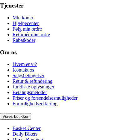
Tjenester
Min konto
Hjælpecenter
Følg min ordre
Returnér min ordre
Rabatkoder
Om os
Hvem er vi?
Kontakt os
Salgsbetingelser
Retur & refundering
Juridiske oplysninger
Betalingsmetoder
Priser og forsendelsesmuligheder
Fortrolighedserklæring
Vores butikker
Basket-Center
Daily Bikers
Direct Running