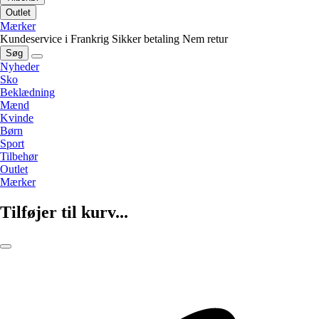
Outlet
Mærker
Kundeservice i Frankrig
Sikker betaling
Nem retur
Søg
Nyheder
Sko
Beklædning
Mænd
Kvinde
Børn
Sport
Tilbehør
Outlet
Mærker
Tilføjer til kurv...