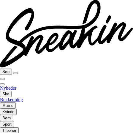
Søg
Nyheder
Sko
Beklædning
Mænd
Kvinde
Børn
Sport
Tilbehør