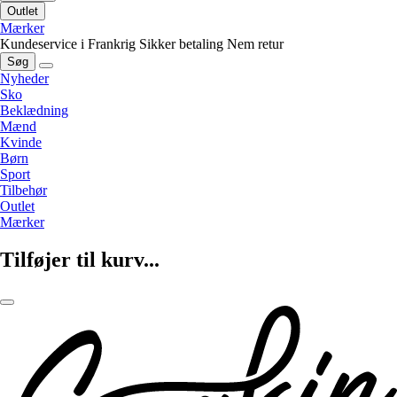
Outlet
Mærker
Kundeservice i Frankrig
Sikker betaling
Nem retur
Søg
Nyheder
Sko
Beklædning
Mænd
Kvinde
Børn
Sport
Tilbehør
Outlet
Mærker
Tilføjer til kurv...