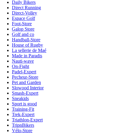
Daily Bikers
Direct Running
Direct-Volley
Espace Golf
Foot-Store
Galop Store
Golf and co
Handball-Store
House of Rugby
La sellerie de Maé
Made in Paradis
Nauti-wave
On-Fight
Padel-Expert
Pecheur-Store
Pet and Garden
Slowood Interior
Smash-Expert
Sneakids
Sport is good
Training-Fit
Trek-Expert
Triathlon-Expert
TripnBikers
Vélo-Store