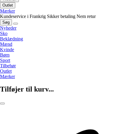
Outlet
Mærker
Kundeservice i Frankrig
Sikker betaling
Nem retur
Søg
Nyheder
Sko
Beklædning
Mænd
Kvinde
Børn
Sport
Tilbehør
Outlet
Mærker
Tilføjer til kurv...