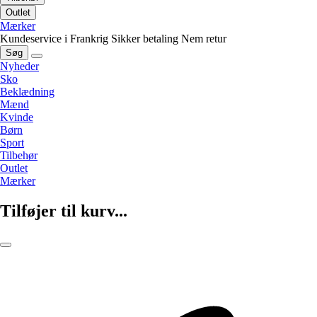
Outlet
Mærker
Kundeservice i Frankrig
Sikker betaling
Nem retur
Søg
Nyheder
Sko
Beklædning
Mænd
Kvinde
Børn
Sport
Tilbehør
Outlet
Mærker
Tilføjer til kurv...