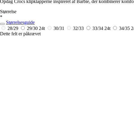
Opdag Crocs klipklapperne inspireret af Barbie, der kombinerer komfort 
Størrelse
*
Størrelsesguide
28/29
29/30
24t
30/31
32/33
33/34
24t
34/35
2
Dette felt er påkrævet