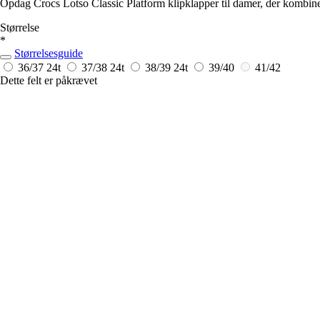
Opdag Crocs Lotso Classic Platform klipklapper til damer, der kombinere
Størrelse
*
Størrelsesguide
36/37
24t
37/38
24t
38/39
24t
39/40
41/42
Dette felt er påkrævet