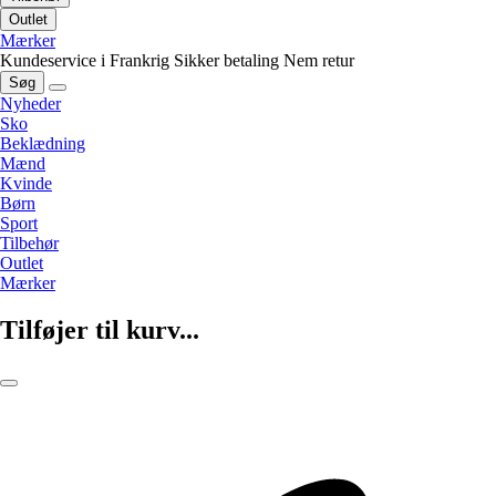
Outlet
Mærker
Kundeservice i Frankrig
Sikker betaling
Nem retur
Søg
Nyheder
Sko
Beklædning
Mænd
Kvinde
Børn
Sport
Tilbehør
Outlet
Mærker
Tilføjer til kurv...