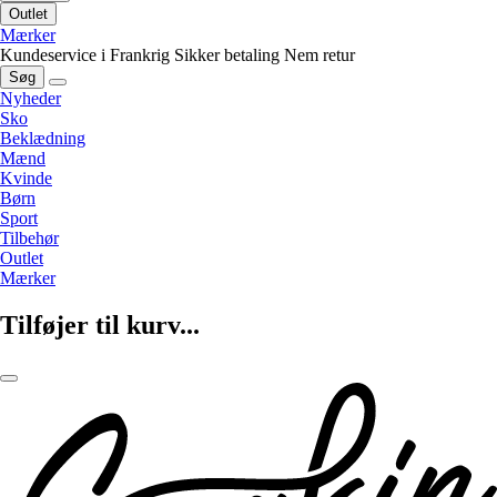
Outlet
Mærker
Kundeservice i Frankrig
Sikker betaling
Nem retur
Søg
Nyheder
Sko
Beklædning
Mænd
Kvinde
Børn
Sport
Tilbehør
Outlet
Mærker
Tilføjer til kurv...