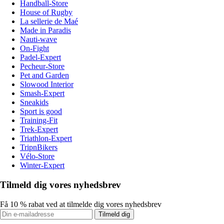
Handball-Store
House of Rugby
La sellerie de Maé
Made in Paradis
Nauti-wave
On-Fight
Padel-Expert
Pecheur-Store
Pet and Garden
Slowood Interior
Smash-Expert
Sneakids
Sport is good
Training-Fit
Trek-Expert
Triathlon-Expert
TripnBikers
Vélo-Store
Winter-Expert
Tilmeld dig vores nyhedsbrev
Få 10 % rabat ved at tilmelde dig vores nyhedsbrev
Tilmeld dig