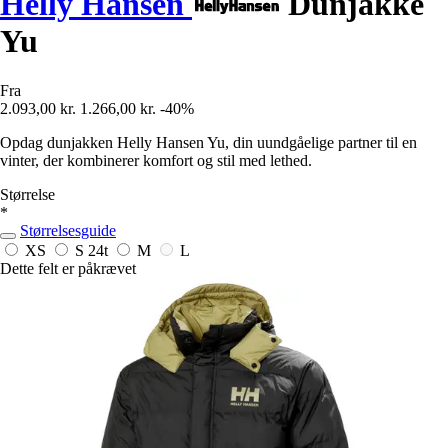
Helly Hansen
Dunjakke
Yu
Fra
2.093,00 kr.
1.266,00 kr.
-40%
Opdag dunjakken Helly Hansen Yu, din uundgåelige partner til en
vinter, der kombinerer komfort og stil med lethed.
Størrelse
*
Størrelsesguide
XS
S
24t
M
L
Dette felt er påkrævet