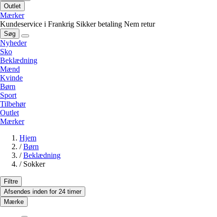
Outlet
Mærker
Kundeservice i Frankrig
Sikker betaling
Nem retur
Søg
Nyheder
Sko
Beklædning
Mænd
Kvinde
Børn
Sport
Tilbehør
Outlet
Mærker
Hjem
/
Børn
/
Beklædning
/
Sokker
Filtre
Afsendes inden for 24 timer
Mærke