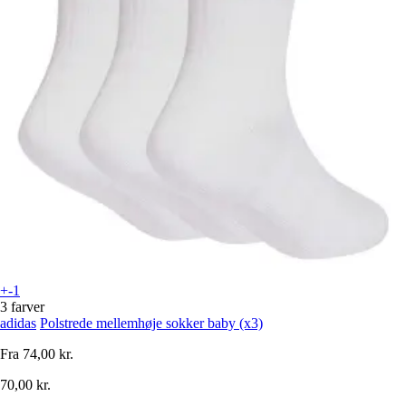
+-1
3 farver
adidas
Polstrede mellemhøje sokker baby (x3)
Fra
74,00 kr.
70,00 kr.