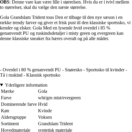
OBS
: Denne vare kan være lille i størrelsen. Hvis du er i tvivl mellem
to størrelser, skal du vælge den næste størrelse.
Gola Grandslam Trident tous Den er tilbage til den nye sæson i en
række trendy farver og giver et frisk pust til den klassiske sportssko, vi
kender og elsker. Gola Med en lysende hvid overdel i 85 %
genanvendt PU og ruskindsdetaljer i misty green og evergreen kan
denne klassiske sneaker fra bæres overalt og på alle måder.
- Overdel i 80 % genanvendt PU - Snøresko - Sportssko til kvinder -
Tå i ruskind - Klassisk sportssko
Yderligere information
Mærke
Gola
Farve
wht/grn mist/evergreen
Dominerende farve
Hvid
Køn
Kvinde
Aldersgruppe
Voksen
Sortiment
Grandslam Trident
Hovedmateriale
syntetisk materiale