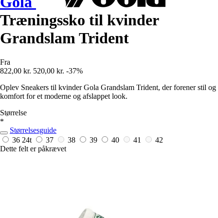
Gola
Træningssko til kvinder
Grandslam Trident
Fra
822,00 kr.
520,00 kr.
-37%
Oplev Sneakers til kvinder Gola Grandslam Trident, der forener stil og
komfort for et moderne og afslappet look.
Størrelse
*
Størrelsesguide
36
24t
37
38
39
40
41
42
Dette felt er påkrævet