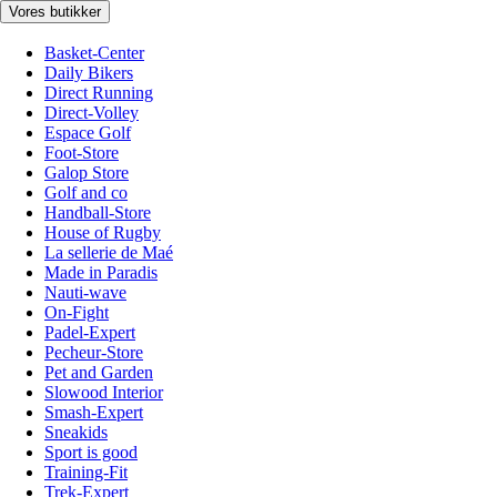
Vores butikker
Basket-Center
Daily Bikers
Direct Running
Direct-Volley
Espace Golf
Foot-Store
Galop Store
Golf and co
Handball-Store
House of Rugby
La sellerie de Maé
Made in Paradis
Nauti-wave
On-Fight
Padel-Expert
Pecheur-Store
Pet and Garden
Slowood Interior
Smash-Expert
Sneakids
Sport is good
Training-Fit
Trek-Expert