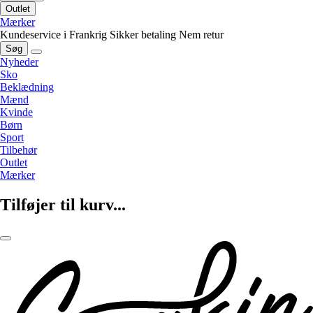
Outlet
Mærker
Kundeservice i Frankrig
Sikker betaling
Nem retur
Søg
Nyheder
Sko
Beklædning
Mænd
Kvinde
Børn
Sport
Tilbehør
Outlet
Mærker
Tilføjer til kurv...