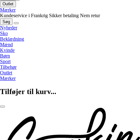
Outlet
Mærker
Kundeservice i Frankrig
Sikker betaling
Nem retur
Søg
Nyheder
Sko
Beklædning
Mænd
Kvinde
Børn
Sport
Tilbehør
Outlet
Mærker
Tilføjer til kurv...