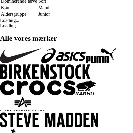
Dominerende farve
Sort
Køn
Mand
Aldersgruppe
Junior
Loading...
Loading...
Alle vores mærker