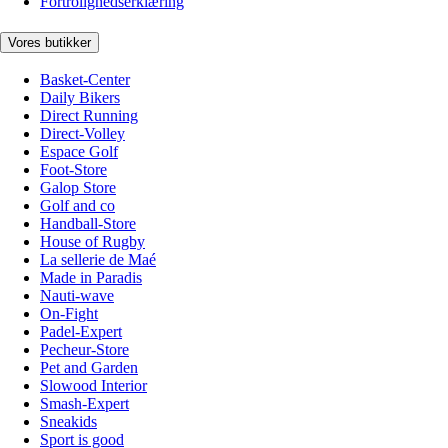
Fortrolighedserklæring
Vores butikker
Basket-Center
Daily Bikers
Direct Running
Direct-Volley
Espace Golf
Foot-Store
Galop Store
Golf and co
Handball-Store
House of Rugby
La sellerie de Maé
Made in Paradis
Nauti-wave
On-Fight
Padel-Expert
Pecheur-Store
Pet and Garden
Slowood Interior
Smash-Expert
Sneakids
Sport is good