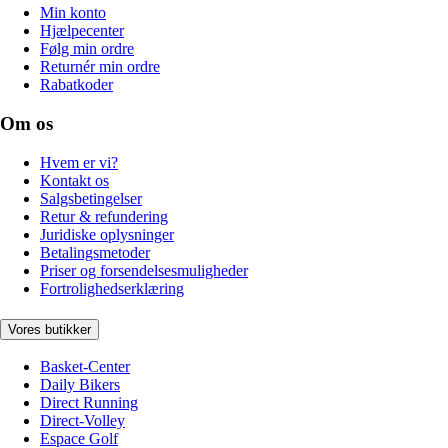
Min konto
Hjælpecenter
Følg min ordre
Returnér min ordre
Rabatkoder
Om os
Hvem er vi?
Kontakt os
Salgsbetingelser
Retur & refundering
Juridiske oplysninger
Betalingsmetoder
Priser og forsendelsesmuligheder
Fortrolighedserklæring
Vores butikker
Basket-Center
Daily Bikers
Direct Running
Direct-Volley
Espace Golf