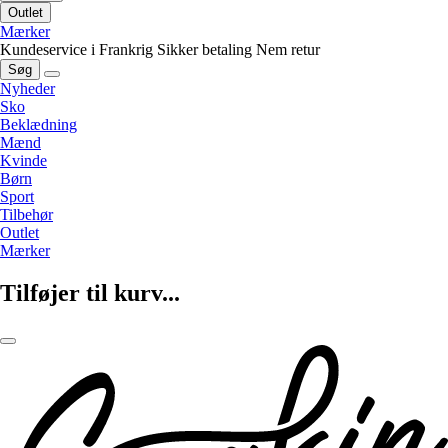
Outlet
Mærker
Kundeservice i Frankrig
Sikker betaling
Nem retur
Søg
Nyheder
Sko
Beklædning
Mænd
Kvinde
Børn
Sport
Tilbehør
Outlet
Mærker
Tilføjer til kurv...