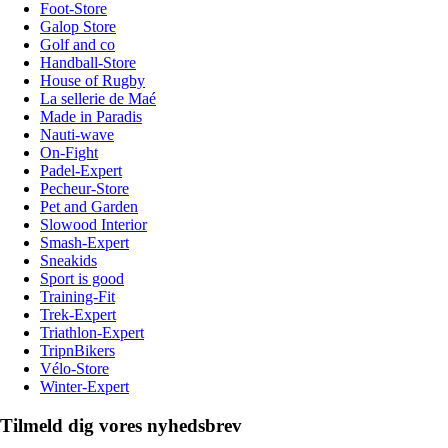
Foot-Store
Galop Store
Golf and co
Handball-Store
House of Rugby
La sellerie de Maé
Made in Paradis
Nauti-wave
On-Fight
Padel-Expert
Pecheur-Store
Pet and Garden
Slowood Interior
Smash-Expert
Sneakids
Sport is good
Training-Fit
Trek-Expert
Triathlon-Expert
TripnBikers
Vélo-Store
Winter-Expert
Tilmeld dig vores nyhedsbrev