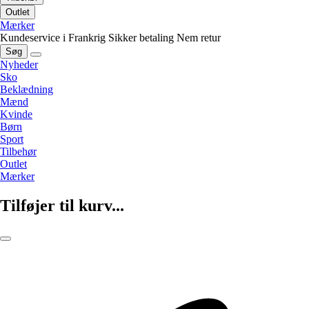
Outlet
Mærker
Kundeservice i Frankrig
Sikker betaling
Nem retur
Søg
Nyheder
Sko
Beklædning
Mænd
Kvinde
Børn
Sport
Tilbehør
Outlet
Mærker
Tilføjer til kurv...