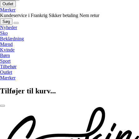
Outlet
Mærker
Kundeservice i Frankrig
Sikker betaling
Nem retur
Søg
Nyheder
Sko
Beklædning
Mænd
Kvinde
Børn
Sport
Tilbehør
Outlet
Mærker
Tilføjer til kurv...