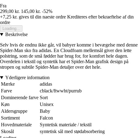
Fra
299,00 kr.
145,00 kr.
-52%
+7,25 kr.
gives til din naeste ordre
Krediteres efter bekraeftelse af din
ordre
Loading...
Beskrivelse
Selv hvis de endnu ikke går, vil babyer komme i bevægelse med denne
Spider-Man sko fra adidas. En Cloudfoam mellemsål giver den lette
polstring, som de små fødder har brug for, for komfort hele dagen.
Overdelen i tekstil og syntetik har et Spider-Man grafisk design på
stropen og subtile Spider-Man detaljer over det hele.
Yderligere information
Mærke
adidas
Farve
cblack/ftwwht/purrub
Dominerende farve
Sort
Køn
Unisex
Aldersgruppe
Baby
Sortiment
Falcon
Hovedmateriale
Syntetisk materiale / tekstil
Skosål
syntetisk sål med stødabsorbering
Loading...