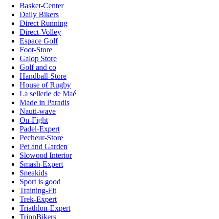
Basket-Center
Daily Bikers
Direct Running
Direct-Volley
Espace Golf
Foot-Store
Galop Store
Golf and co
Handball-Store
House of Rugby
La sellerie de Maé
Made in Paradis
Nauti-wave
On-Fight
Padel-Expert
Pecheur-Store
Pet and Garden
Slowood Interior
Smash-Expert
Sneakids
Sport is good
Training-Fit
Trek-Expert
Triathlon-Expert
TripnBikers