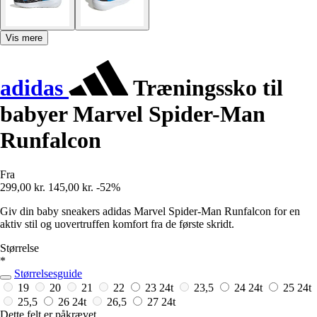
Vis mere
adidas
Træningssko til
babyer Marvel Spider-Man
Runfalcon
Fra
299,00 kr.
145,00 kr.
-52%
Giv din baby sneakers adidas Marvel Spider-Man Runfalcon for en
aktiv stil og uovertruffen komfort fra de første skridt.
Størrelse
*
Størrelsesguide
19
20
21
22
23
24t
23,5
24
24t
25
24t
25,5
26
24t
26,5
27
24t
Dette felt er påkrævet