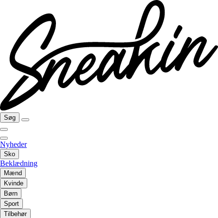
Søg
Nyheder
Sko
Beklædning
Mænd
Kvinde
Børn
Sport
Tilbehør