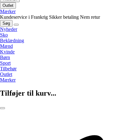
Outlet
Mærker
Kundeservice i Frankrig
Sikker betaling
Nem retur
Søg
Nyheder
Sko
Beklædning
Mænd
Kvinde
Børn
Sport
Tilbehør
Outlet
Mærker
Tilføjer til kurv...