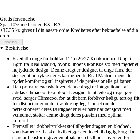
Gratis forsendelse
Spar 10%
med koden
EXTRA
+37,35 kr.
gives til din naeste ordre
Krediteres efter bekraeftelse af din
ordre
Loading...
Beskrivelse
Klæd din unge fodboldfan i Tiro 26/27 Konkurrence Dragt til
Børn fra Real Madrid, hvor klubbens ikoniske stolthed møder et
højtydende design. Denne dragt er designet til unge fans, der
ønsker at udtrykke deres kærlighed til Real Madrid, mens de
nyder komfort og stil inspireret af de professionelle på banen.
Den primære egenskab ved denne dragt er integrationen af
adidas Climacool-teknologi. Designet til at lede og dispergere
sved, sørger Climacool for, at dit barn forbliver køligt, tørt og frit
for distractioner under træning og leg. Uanset om de
perfektionerer deres færdigheder eller bare har det sjovt med
vennerne, støtter denne dragt deres passion med optimal
komfort.
Fremstillet i dobbeltstrikket stof tilbyder dragten en blødhed,
som børnene vil elske, hvilket gør den ideel til daglig brug. Den
standard pasform giver en afbalanceret silhuet - hverken for