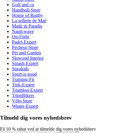
Golf and co
Handball-Store
House of Rugby
La sellerie de Maé
Made in Paradis
Nauti-wave
On-Fight
Padel-Expert
Pecheur-Store
Pet and Garden
Slowood Interior
Smash-Expert
Sneakids
Sport is good
Training-Fit
Trek-Expert
Triathlon-Expert
TripnBikers
Vélo-Store
Winter-Expert
Tilmeld dig vores nyhedsbrev
Få 10 % rabat ved at tilmelde dig vores nyhedsbrev