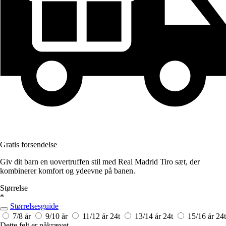
Gratis forsendelse
Giv dit barn en uovertruffen stil med Real Madrid Tiro sæt, der
kombinerer komfort og ydeevne på banen.
Størrelse
*
Størrelsesguide
7/8 år
9/10 år
11/12 år
24t
13/14 år
24t
15/16 år
24t
Dette felt er påkrævet