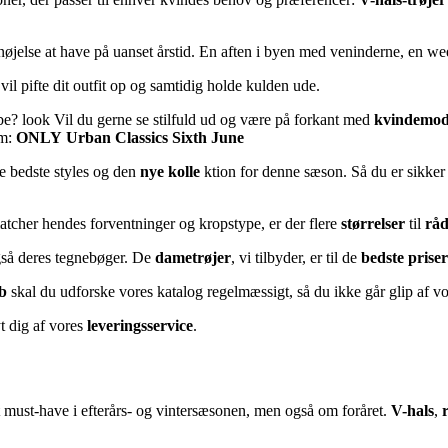
ornøjelse at have på uanset årstid. En aften i byen med veninderne, en w
il pifte dit outfit op og samtidig holde kulden ude.
robe? look Vil du gerne se stilfuld ud og være på forkant med
kvindemo
rm:
ONLY
Urban Classics
Sixth June
de bedste styles og den
nye kolle
ktion for denne sæson. Så du er sikker
matcher hendes forventninger og kropstype, er der flere
størrelser
til
rå
gså deres tegnebøger. De
dametrøjer
, vi tilbyder, er til de
bedste priser
b
skal du udforske vores katalog regelmæssigt, så du ikke går glip af v
t dig af vores
leveringsservice
.
t must-have i efterårs- og vintersæsonen, men også om foråret.
V-hals
,