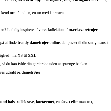
eekend med familien, en tur med kæresten ...
den
? Lad dig inspirere af vores kollektion af
mærkevaretrøjer
til
 på at finde
trendy dametrøjer online
, der passer til din smag, uanset
dighed
: fra XS til
XXL
.
, så du kan fylde din garderobe uden at sprænge banken.
ores udsalg på
dametrøjer
.
rund hals
,
rullekrave
,
kortærmet
, ensfarvet eller mønstret,