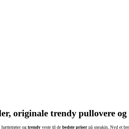
der, originale trendy pullovere og
, hættetrøjer og
trendy
veste til de
bedste priser
på sneakin. Nyd et br