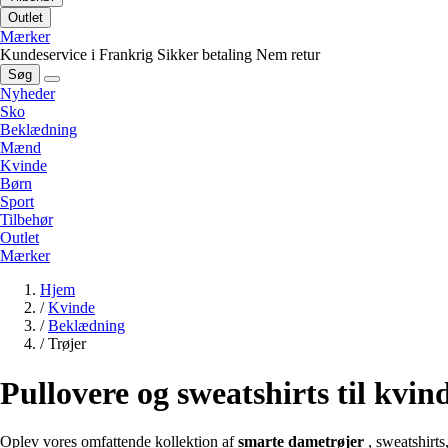
Outlet
Mærker
Kundeservice i Frankrig
Sikker betaling
Nem retur
Søg
Nyheder
Sko
Beklædning
Mænd
Kvinde
Børn
Sport
Tilbehør
Outlet
Mærker
Hjem
/
Kvinde
/
Beklædning
/
Trøjer
Pullovere og sweatshirts til kvin
Oplev vores omfattende kollektion af
smarte dametrøjer
, sweatshirts