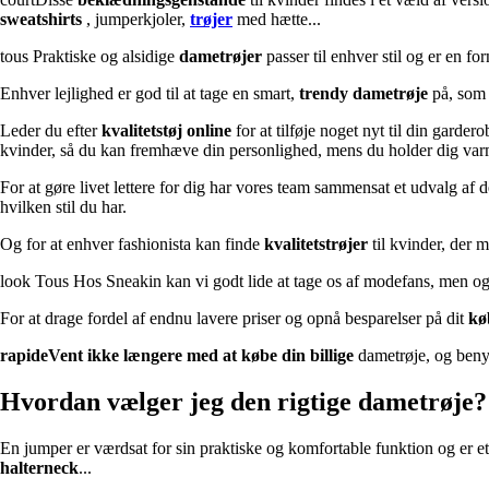
sweatshirts
, jumperkjoler,
trøjer
med hætte...
tous Praktiske og alsidige
dametrøjer
passer til enhver stil og er en f
Enhver lejlighed er god til at tage en smart,
trendy
dametrøje
på, som v
Leder du efter
kvalitetstøj
online
for at tilføje noget nyt til din garde
kvinder, så du kan fremhæve din personlighed, mens du holder dig va
For at gøre livet lettere for dig har vores team sammensat et udvalg af 
hvilken stil du har.
Og for at enhver fashionista kan finde
kvalitetstrøjer
til kvinder, der 
look Tous Hos Sneakin kan vi godt lide at tage os af modefans, men o
For at drage fordel af endnu lavere priser og opnå besparelser på dit
kø
rapideVent ikke længere med at købe din
billige
dametrøje, og beny
Hvordan vælger jeg den rigtige dametrøje?
En jumper er værdsat for sin praktiske og komfortable funktion og er e
halterneck
...