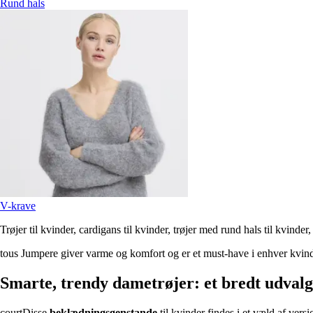
Rund hals
V-krave
Trøjer til kvinder, cardigans til kvinder, trøjer med rund hals til kvinder,
tous Jumpere giver varme og komfort og er et must-have i enhver kvind
Smarte, trendy dametrøjer: et bredt udvalg 
courtDisse
beklædningsgenstande
til kvinder findes i et væld af vers