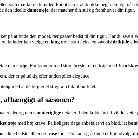
ller, som mærkerne tilbyder. For at sikre, at du ikke begår en fejl, når 
nde den ideelle
dametrøje
, der matcher din stil og fremhæver din figur.
ker på at finde den model, der passer bedst til din figur. Har du svært v
øjere kvinder kan vælge en
lang
trøje som f.eks. en
sweatshirtkjole
elle
kte dametrøje. For kvinder med store bryster er en trøje med
V-udskæ
 dem, der er på udkig efter underspillet elegance.
dig med at de tilføjer et strejf af chik til outfittet.
e, afhængigt af sæsonen?
 materialer og deres
moderigtige
detaljer. I den kolde årstid vil du sætte
kket
trøje med høj krave. På køligere dage anbefaler vi en blød, let
bomu
gans dine bedste allierede.
rose
look Du kan også finde et fint udvalg af