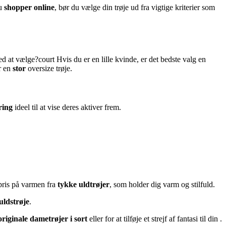
du
shopper online
, bør du vælge din trøje ud fra vigtige kriterier som
ed at vælge?court Hvis du er en lille kvinde, er det bedste valg en
r en
stor
oversize trøje.
ring
ideel til at vise deres aktiver frem.
 pris på varmen fra
tykke uldtrøjer
, som holder dig varm og stilfuld.
ldstrøje
.
originale dametrøjer
i
sort
eller for at tilføje et strejf af fantasi til din .