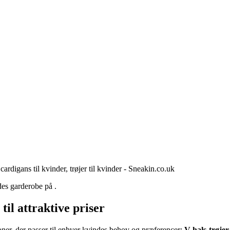
 cardigans til kvinder, trøjer til kvinder - Sneakin.co.uk
es garderobe på .
til attraktive priser
ioner, der passer til enhver kvindes behov og præferencer:
V-hals-trøjer