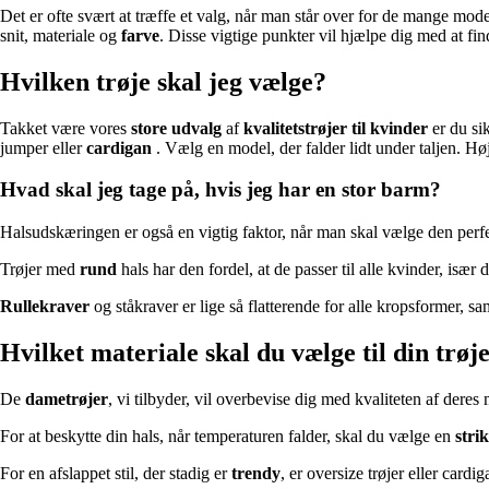
Det er ofte svært at træffe et valg, når man står over for de mange mode
snit, materiale og
farve
. Disse vigtige punkter vil hjælpe dig med at fi
Hvilken trøje skal jeg vælge?
Takket være vores
store udvalg
af
kvalitetstrøjer til kvinder
er du sik
jumper eller
cardigan
. Vælg en model, der falder lidt under taljen. H
Hvad skal jeg tage på, hvis jeg har en stor barm?
Halsudskæringen er også en vigtig faktor, når man skal vælge den perfe
Trøjer med
rund
hals har den fordel, at de passer til alle kvinder, især
Rullekraver
og ståkraver er lige så flatterende for alle kropsformer, samti
Hvilket materiale skal du vælge til din trøj
De
dametrøjer
, vi tilbyder, vil overbevise dig med kvaliteten af deres
For at beskytte din hals, når temperaturen falder, skal du vælge en
stri
For en afslappet stil, der stadig er
trendy
, er oversize trøjer eller cardi