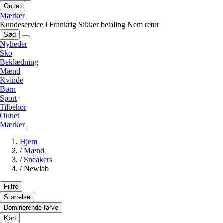
Outlet
Mærker
Kundeservice i Frankrig
Sikker betaling
Nem retur
Søg
Nyheder
Sko
Beklædning
Mænd
Kvinde
Børn
Sport
Tilbehør
Outlet
Mærker
Hjem
/
Mænd
/
Sneakers
/
Newlab
Filtre
Størrelse
Dominerende farve
Køn