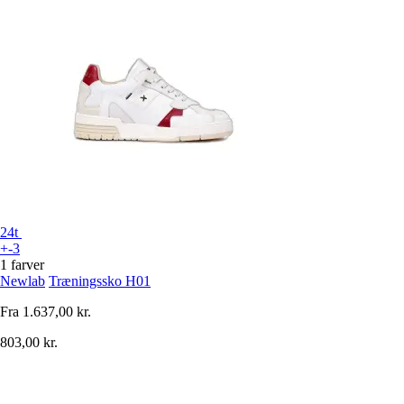
24t
+-3
1 farver
Newlab
Træningssko H01
Fra
1.637,00 kr.
803,00 kr.