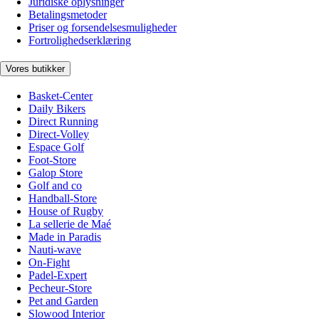
Juridiske oplysninger
Betalingsmetoder
Priser og forsendelsesmuligheder
Fortrolighedserklæring
Vores butikker
Basket-Center
Daily Bikers
Direct Running
Direct-Volley
Espace Golf
Foot-Store
Galop Store
Golf and co
Handball-Store
House of Rugby
La sellerie de Maé
Made in Paradis
Nauti-wave
On-Fight
Padel-Expert
Pecheur-Store
Pet and Garden
Slowood Interior