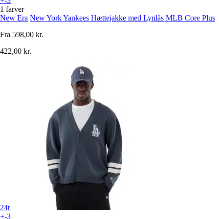
+-3
1 farver
New Era
New York Yankees Hættejakke med Lynlås MLB Core Plus
Fra
598,00 kr.
422,00 kr.
24t
+-3