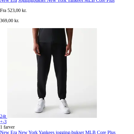
New Era
Joggingbukser New York Yankees MLB Core Plus
Fra
523,00 kr.
369,00 kr.
24t
+-3
1 farver
New Era
New York Yankees jogging-bukser MLB Core Plus