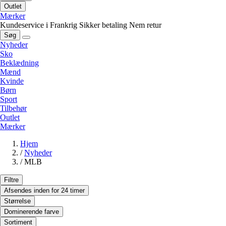
Outlet
Mærker
Kundeservice i Frankrig
Sikker betaling
Nem retur
Søg
Nyheder
Sko
Beklædning
Mænd
Kvinde
Børn
Sport
Tilbehør
Outlet
Mærker
Hjem
/
Nyheder
/
MLB
Filtre
Afsendes inden for 24 timer
Størrelse
Dominerende farve
Sortiment