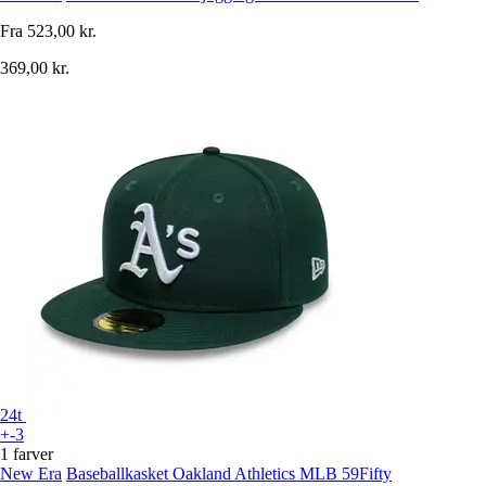
Fra
523,00 kr.
369,00 kr.
24t
+-3
1 farver
New Era
Baseballkasket Oakland Athletics MLB 59Fifty