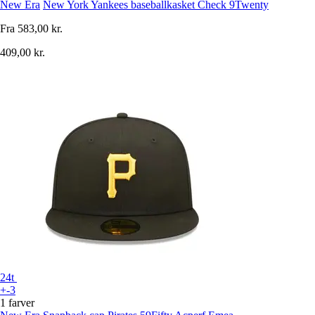
New Era
New York Yankees baseballkasket Check 9Twenty
Fra
583,00 kr.
409,00 kr.
24t
+-3
1 farver