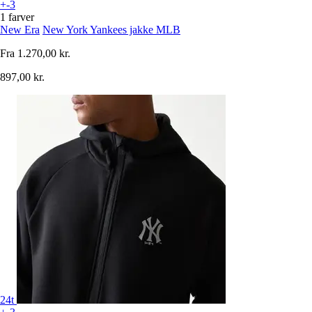
+-3
1 farver
New Era
New York Yankees jakke MLB
Fra
1.270,00 kr.
897,00 kr.
24t