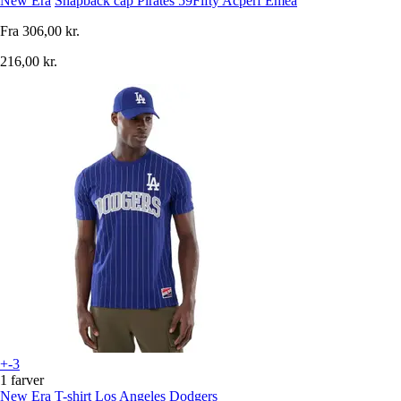
New Era
Snapback cap Pirates 59Fifty Acperf Emea
Fra
306,00 kr.
216,00 kr.
+-3
1 farver
New Era
T-shirt Los Angeles Dodgers