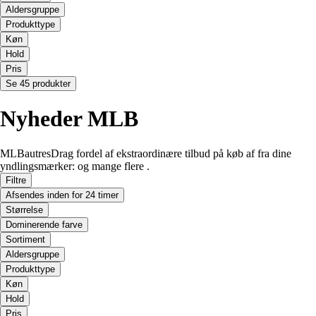
Aldersgruppe
Produkttype
Køn
Hold
Pris
Se 45 produkter
Nyheder MLB
MLBautresDrag fordel af ekstraordinære tilbud på køb af fra dine
yndlingsmærker: og mange flere .
Filtre
Afsendes inden for 24 timer
Størrelse
Dominerende farve
Sortiment
Aldersgruppe
Produkttype
Køn
Hold
Pris