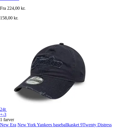
Fra
224,00 kr.
158,00 kr.
24t
+-3
1 farver
New Era
New York Yankees baseballkasket 9Twenty Distress