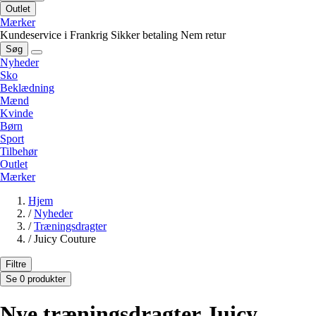
Outlet
Mærker
Kundeservice i Frankrig
Sikker betaling
Nem retur
Søg
Nyheder
Sko
Beklædning
Mænd
Kvinde
Børn
Sport
Tilbehør
Outlet
Mærker
Hjem
/
Nyheder
/
Træningsdragter
/
Juicy Couture
Filtre
Se 0 produkter
Nye træningsdragter Juicy