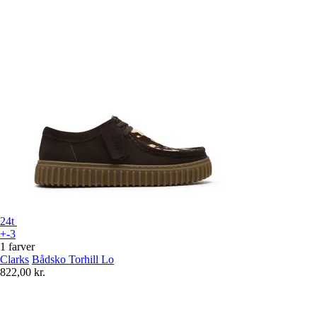
24t
+-3
1 farver
Clarks
Bådsko Torhill Lo
822,00 kr.