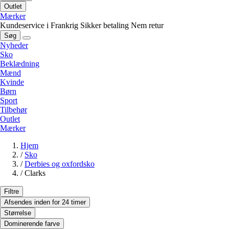
Outlet
Mærker
Kundeservice i Frankrig
Sikker betaling
Nem retur
Søg
Nyheder
Sko
Beklædning
Mænd
Kvinde
Børn
Sport
Tilbehør
Outlet
Mærker
Hjem
/
Sko
/
Derbies og oxfordsko
/
Clarks
Filtre
Afsendes inden for 24 timer
Størrelse
Dominerende farve