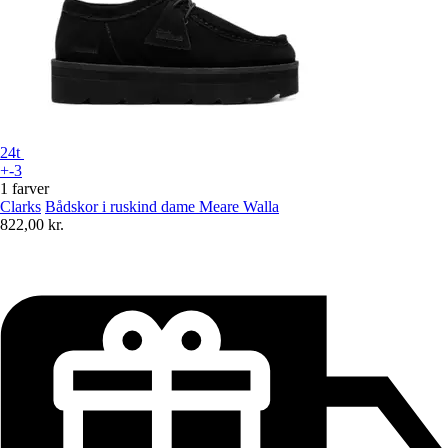
24t
+-3
1 farver
Clarks
Bådskor i ruskind dame Meare Walla
822,00 kr.