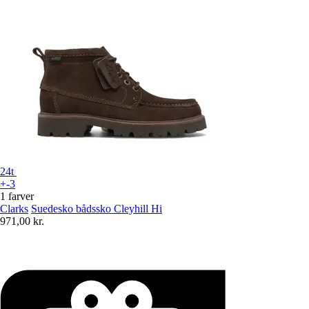
24t
+-3
1 farver
Clarks
Suedesko bådssko Cleyhill Hi
971,00 kr.