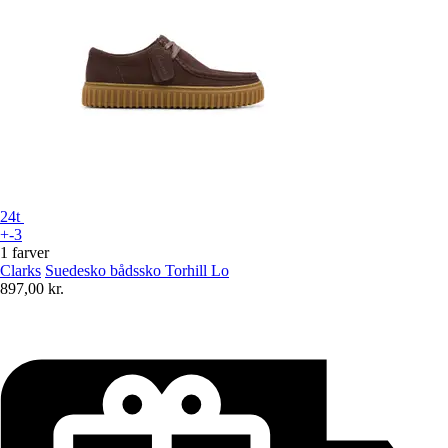
24t
+-3
1 farver
Clarks
Suedesko bådssko Torhill Lo
897,00 kr.