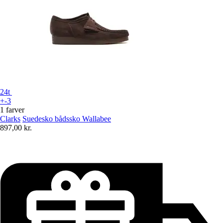
24t
+-3
1 farver
Clarks
Suedesko bådssko Wallabee
897,00 kr.