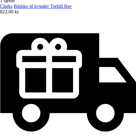
1 farver
Clarks
Bådsko til kvinder Torhill Bee
822,00 kr.