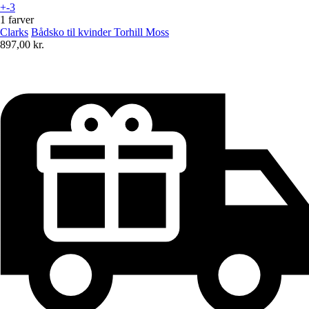
+-3
1 farver
Clarks
Bådsko til kvinder Torhill Moss
897,00 kr.