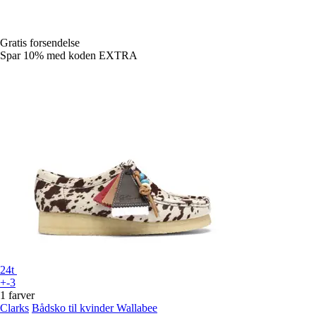
Gratis forsendelse
Spar 10%
med koden
EXTRA
24t
+-3
1 farver
Clarks
Bådsko til kvinder Wallabee