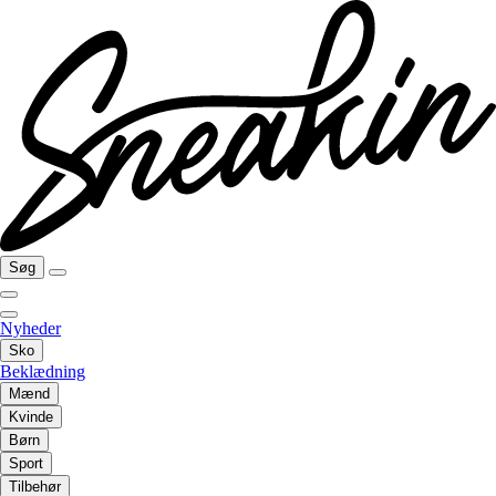
Søg
Nyheder
Sko
Beklædning
Mænd
Kvinde
Børn
Sport
Tilbehør