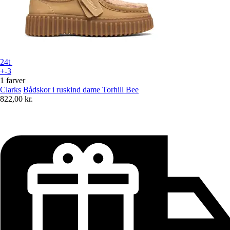
24t
+-3
1 farver
Clarks
Bådskor i ruskind dame Torhill Bee
822,00 kr.