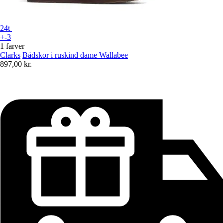
24t
+-3
1 farver
Clarks
Bådskor i ruskind dame Wallabee
897,00 kr.