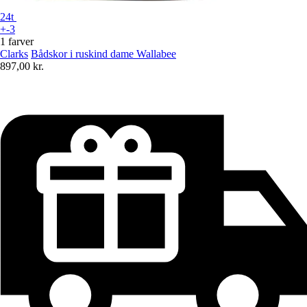
24t
+-3
1 farver
Clarks
Bådskor i ruskind dame Wallabee
897,00 kr.