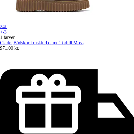
24t
+-3
1 farver
Clarks
Bådskor i ruskind dame Torhill Moss
971,00 kr.