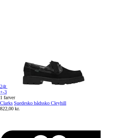
24t
+-3
1 farver
Clarks
Suedesko bådssko Cleyhill
822,00 kr.