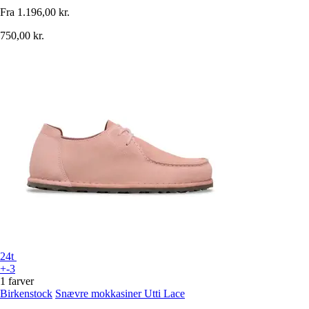
Fra
1.196,00 kr.
750,00 kr.
24t
+-3
1 farver
Birkenstock
Snævre mokkasiner Utti Lace