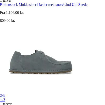
1 farver
Birkenstock
Mokkasiner i læder med snørebånd Utti Suede
Fra
1.196,00 kr.
809,00 kr.
24t
+-3
1 farver