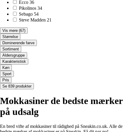
Ecco
36
Pikolinos
34
Sebago
54
Steve Madden
21
Vis mere
(67)
Størrelse
Dominerende farve
Sortiment
Aldersgruppe
Karakteristisk
Køn
Sport
Pris
Se 839 produkter
Mokkasiner de bedste mærker
på udsalg
En bred vifte af mokkasiner til rådighed på Sneakin.co.uk. Alle de
bedste mærker af mokkasiner er på Sneakin. Få dit par nu!