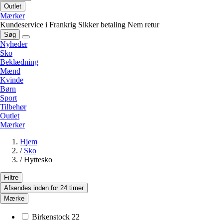
Outlet
Mærker
Kundeservice i Frankrig
Sikker betaling
Nem retur
Søg
Nyheder
Sko
Beklædning
Mænd
Kvinde
Børn
Sport
Tilbehør
Outlet
Mærker
Hjem
/
Sko
/
Hyttesko
Filtre
Afsendes inden for 24 timer
Mærke
Birkenstock
22