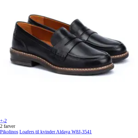
+-2
2 farver
Pikolinos
Loafers til kvinder Aldaya W8J-3541