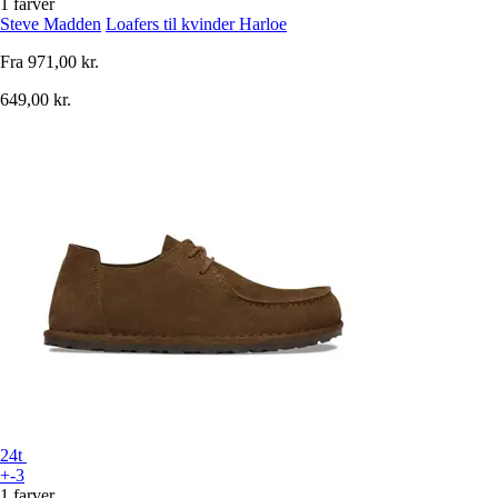
1 farver
Steve Madden
Loafers til kvinder Harloe
Fra
971,00 kr.
649,00 kr.
24t
+-3
1 farver