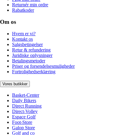
Returnér min ordre
Rabatkoder
Om os
Hvem er vi?
Kontakt os
Salgsbetingelser
Retur & refundering
Juridiske oplysninger
Betalingsmetoder
Priser og forsendelsesmuligheder
Fortrolighedserklæring
Vores butikker
Basket-Center
Daily Bikers
Direct Running
Direct-Volley
Espace Golf
Foot-Store
Galop Store
Golf and co