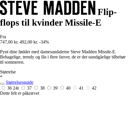
Flip-
flops til kvinder Missile-E
Fra
747,00 kr.
492,00 kr.
-34%
Pynt dine fødder med damesandalerne Steve Madden Missile-E.
Behagelige, trendy og fås i flere farver, de er det uundgåelige tilbehør
til sommeren.
Størrelse
*
Størrelsesguide
36
24t
37
38
39
40
41
42
Dette felt er påkrævet