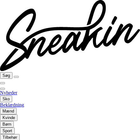
Søg
Nyheder
Sko
Beklædning
Mænd
Kvinde
Børn
Sport
Tilbehør