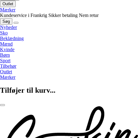
Outlet
Mærker
Kundeservice i Frankrig
Sikker betaling
Nem retur
Søg
Nyheder
Sko
Beklædning
Mænd
Kvinde
Børn
Sport
Tilbehør
Outlet
Mærker
Tilføjer til kurv...