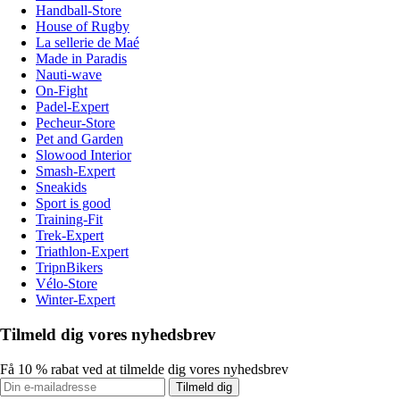
Handball-Store
House of Rugby
La sellerie de Maé
Made in Paradis
Nauti-wave
On-Fight
Padel-Expert
Pecheur-Store
Pet and Garden
Slowood Interior
Smash-Expert
Sneakids
Sport is good
Training-Fit
Trek-Expert
Triathlon-Expert
TripnBikers
Vélo-Store
Winter-Expert
Tilmeld dig vores nyhedsbrev
Få 10 % rabat ved at tilmelde dig vores nyhedsbrev
Tilmeld dig