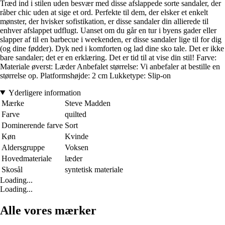
Træd ind i stilen uden besvær med disse afslappede sorte sandaler, der
råber chic uden at sige et ord. Perfekte til dem, der elsker et enkelt
mønster, der hvisker sofistikation, er disse sandaler din allierede til
enhver afslappet udflugt. Uanset om du går en tur i byens gader eller
slapper af til en barbecue i weekenden, er disse sandaler lige til for dig
(og dine fødder). Dyk ned i komforten og lad dine sko tale. Det er ikke
bare sandaler; det er en erklæring. Det er tid til at vise din stil! Farve:
Materiale øverst: Læder Anbefalet størrelse: Vi anbefaler at bestille en
størrelse op. Platformshøjde: 2 cm Lukketype: Slip-on
Yderligere information
Mærke
Steve Madden
Farve
quilted
Dominerende farve
Sort
Køn
Kvinde
Aldersgruppe
Voksen
Hovedmateriale
læder
Skosål
syntetisk materiale
Loading...
Loading...
Alle vores mærker