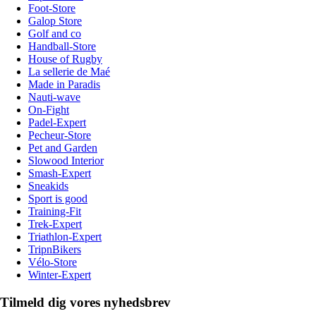
Foot-Store
Galop Store
Golf and co
Handball-Store
House of Rugby
La sellerie de Maé
Made in Paradis
Nauti-wave
On-Fight
Padel-Expert
Pecheur-Store
Pet and Garden
Slowood Interior
Smash-Expert
Sneakids
Sport is good
Training-Fit
Trek-Expert
Triathlon-Expert
TripnBikers
Vélo-Store
Winter-Expert
Tilmeld dig vores nyhedsbrev