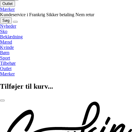
Outlet
Mærker
Kundeservice i Frankrig
Sikker betaling
Nem retur
Søg
Nyheder
Sko
Beklædning
Mænd
Kvinde
Børn
Sport
Tilbehør
Outlet
Mærker
Tilføjer til kurv...