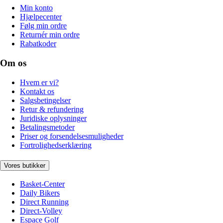
Min konto
Hjælpecenter
Følg min ordre
Returnér min ordre
Rabatkoder
Om os
Hvem er vi?
Kontakt os
Salgsbetingelser
Retur & refundering
Juridiske oplysninger
Betalingsmetoder
Priser og forsendelsesmuligheder
Fortrolighedserklæring
Vores butikker
Basket-Center
Daily Bikers
Direct Running
Direct-Volley
Espace Golf