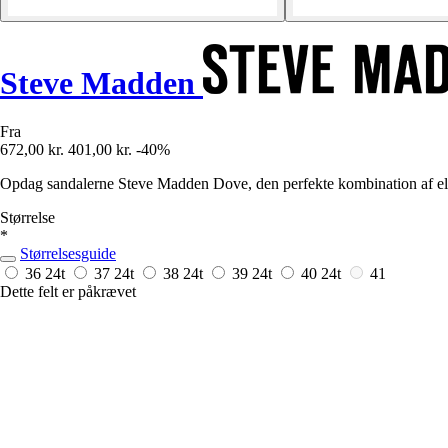
Steve Madden
Fra
672,00 kr.
401,00 kr.
-40%
Opdag sandalerne Steve Madden Dove, den perfekte kombination af ele
Størrelse
*
Størrelsesguide
36
24t
37
24t
38
24t
39
24t
40
24t
41
Dette felt er påkrævet