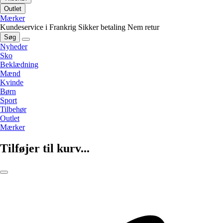
Outlet
Mærker
Kundeservice i Frankrig
Sikker betaling
Nem retur
Søg
Nyheder
Sko
Beklædning
Mænd
Kvinde
Børn
Sport
Tilbehør
Outlet
Mærker
Tilføjer til kurv...