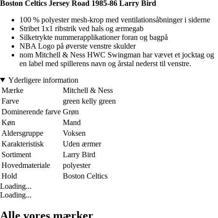
Boston Celtics Jersey Road 1985-86 Larry Bird
100 % polyester mesh-krop med ventilationsåbninger i siderne
Stribet 1x1 ribstrik ved hals og ærmegab
Silketrykte nummerapplikationer foran og bagpå
NBA Logo på øverste venstre skulder
nom Mitchell & Ness HWC Swingman har vævet et jocktag og
en label med spillerens navn og årstal nederst til venstre.
Yderligere information
Mærke
Mitchell & Ness
Farve
green kelly green
Dominerende farve
Grøn
Køn
Mand
Aldersgruppe
Voksen
Karakteristisk
Uden ærmer
Sortiment
Larry Bird
Hovedmateriale
polyester
Hold
Boston Celtics
Loading...
Loading...
Alle vores mærker