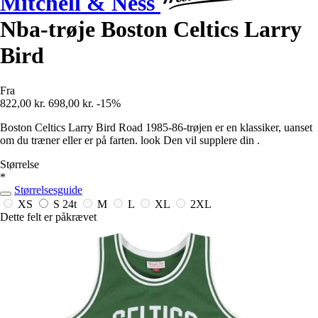
Mitchell & Ness
Nba-trøje Boston Celtics Larry
Bird
Fra
822,00 kr.
698,00 kr.
-15%
Boston Celtics Larry Bird Road 1985-86-trøjen er en klassiker, uanset
om du træner eller er på farten. look Den vil supplere din .
Størrelse
*
Størrelsesguide
XS
S
24t
M
L
XL
2XL
Dette felt er påkrævet