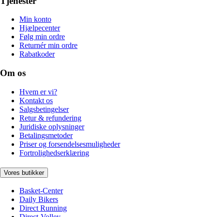
Tjenester
Min konto
Hjælpecenter
Følg min ordre
Returnér min ordre
Rabatkoder
Om os
Hvem er vi?
Kontakt os
Salgsbetingelser
Retur & refundering
Juridiske oplysninger
Betalingsmetoder
Priser og forsendelsesmuligheder
Fortrolighedserklæring
Vores butikker
Basket-Center
Daily Bikers
Direct Running
Direct-Volley