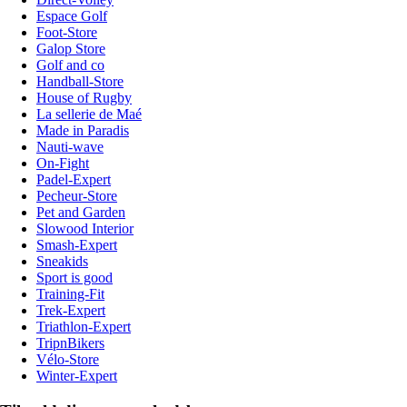
Espace Golf
Foot-Store
Galop Store
Golf and co
Handball-Store
House of Rugby
La sellerie de Maé
Made in Paradis
Nauti-wave
On-Fight
Padel-Expert
Pecheur-Store
Pet and Garden
Slowood Interior
Smash-Expert
Sneakids
Sport is good
Training-Fit
Trek-Expert
Triathlon-Expert
TripnBikers
Vélo-Store
Winter-Expert