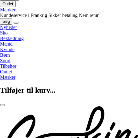
Outlet
Mærker
Kundeservice i Frankrig
Sikker betaling
Nem retur
Søg
Nyheder
Sko
Beklædning
Mænd
Kvinde
Børn
Sport
Tilbehør
Outlet
Mærker
Tilføjer til kurv...