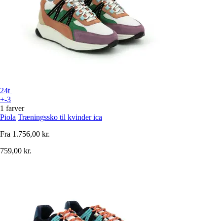
24t
+-3
1 farver
Piola
Træningssko til kvinder ica
Fra
1.756,00 kr.
759,00 kr.