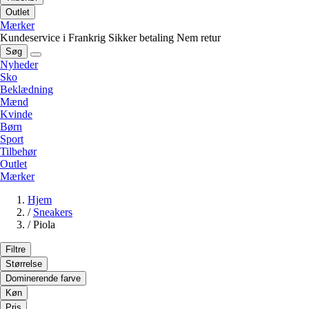
Outlet
Mærker
Kundeservice i Frankrig
Sikker betaling
Nem retur
Søg
Nyheder
Sko
Beklædning
Mænd
Kvinde
Børn
Sport
Tilbehør
Outlet
Mærker
Hjem
/
Sneakers
/
Piola
Filtre
Størrelse
Dominerende farve
Køn
Pris