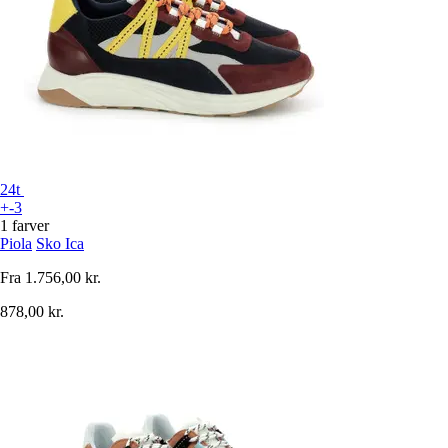
24t
+-3
1 farver
Piola
Sko Ica
Fra
1.756,00 kr.
878,00 kr.