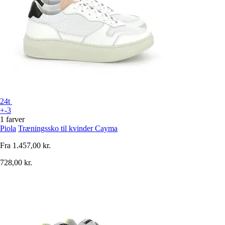
24t
+-3
1 farver
Piola
Træningssko til kvinder Cayma
Fra
1.457,00 kr.
728,00 kr.