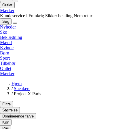
Outlet
Mærker
Kundeservice i Frankrig
Sikker betaling
Nem retur
Søg
Nyheder
Sko
Beklædning
Mænd
Kvinde
Børn
Sport
Tilbehør
Outlet
Mærker
Hjem
/
Sneakers
/
Project X Paris
Filtre
Størrelse
Dominerende farve
Køn
Pris