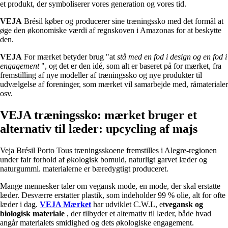
et produkt, der symboliserer vores generation og vores tid.
VEJA
Brésil køber og producerer sine træningssko med det formål at
øge den økonomiske værdi af regnskoven i Amazonas for at beskytte
den.
VEJA
For mærket betyder brug "at
stå med en fod i design og en fod i
engagement
", og det er den idé, som alt er baseret på for mærket, fra
fremstilling af nye modeller af træningssko og nye produkter til
udvælgelse af foreninger, som mærket vil samarbejde med, råmaterialer
osv.
VEJA træningssko: mærket bruger et
alternativ til læder: upcycling af majs
Veja Brésil Porto Tous træningsskoene fremstilles i Alegre-regionen
under fair forhold af økologisk bomuld, naturligt garvet læder og
naturgummi. materialerne er bæredygtigt produceret.
Mange mennesker taler om vegansk mode, en mode, der skal erstatte
læder. Desværre erstatter plastik, som indeholder 99 % olie, alt for ofte
læder i dag.
VEJA Mærket
har udviklet C.W.L, et
vegansk og
biologisk
materiale
, der tilbyder et alternativ til læder, både hvad
angår materialets smidighed og dets økologiske engagement.