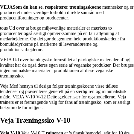
VEJASom du kan se, respekterer
træningsskoene
mennesker og er
produceret under værdige forhold i direkte samråd med
producentforeninger og producenter.
tous Ud over at bruge miljøvenlige materialer er mærkets to
producenter også særligt opmærksomme på en fair aflønning af
medarbejderne. Og det gør de gennem hele produktionskæden: fra
bomuldsdyrkerne på markerne til leverandørerne og
produktionsarbejderne.
VEJA Ud over træningssko fremstillet af økologiske materialer af høj
kvalitet har de også deres egen serie af veganske produkter. Der bruges
ingen animalske materialer i produktionen af disse veganske
træningssko.
Veja Med hensyn til design følger træningsskoene visse tidløse
tendenser og præsenteres generelt på en særlig ren og minimalistisk
måde. VEJA V-10 V-12 Dette gælder især for og-modellerne. Veja
trainers er et fremragende valg for fans af træningssko, som er særligt
bekymrede for miljøet.
Veja Træningssko V-10
Veja V-10
Veja V-10 T
raineren
er 's flagskibsmodel. står for 10 års