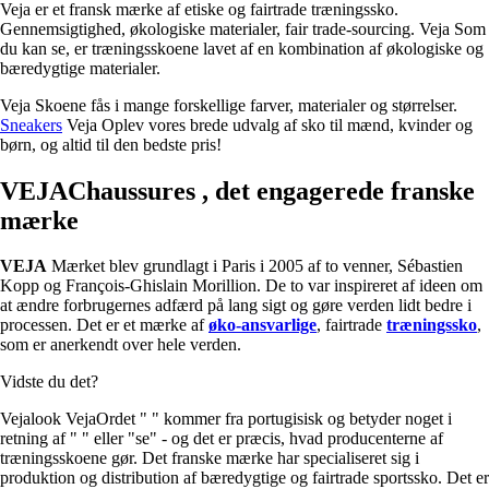
Veja er et fransk mærke af etiske og fairtrade træningssko.
Gennemsigtighed, økologiske materialer, fair trade-sourcing. Veja Som
du kan se, er træningsskoene lavet af en kombination af økologiske og
bæredygtige materialer.
Veja Skoene fås i mange forskellige farver, materialer og størrelser.
Sneakers
Veja Oplev vores brede udvalg af sko til mænd, kvinder og
børn, og altid til den bedste pris!
VEJAChaussures , det engagerede franske
mærke
VEJA
Mærket blev grundlagt i Paris i 2005 af to venner, Sébastien
Kopp og François-Ghislain Morillion. De to var inspireret af ideen om
at ændre forbrugernes adfærd på lang sigt og gøre verden lidt bedre i
processen. Det er et mærke af
øko-ansvarlige
, fairtrade
træningssko
,
som er anerkendt over hele verden.
Vidste du det?
Vejalook VejaOrdet " " kommer fra portugisisk og betyder noget i
retning af " " eller "se" - og det er præcis, hvad producenterne af
træningsskoene gør. Det franske mærke har specialiseret sig i
produktion og distribution af bæredygtige og fairtrade sportssko. Det er