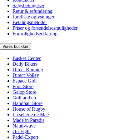
Salgsbetingelser
Retur & refundering
Juridiske oplysninger
Betalingsmetoder
Priser og forsendelsesmuligheder
Fortrolighedserklæring
Vores butikker
Basket-Center
Daily Bikers
Direct Running
Direct-Volley
Espace Golf
Foot-Store
Galop Store
Golf and co
Handball-Store
House of Rugby
La sellerie de Maé
Made in Paradis
Nauti-wave
On-Fight
Padel-Expert