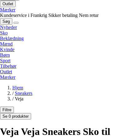
Outlet
Mærker
Kundeservice i Frankrig
Sikker betaling
Nem retur
Søg
Nyheder
Sko
Beklædning
Mænd
Kvinde
Børn
Sport
Tilbehør
Outlet
Mærker
Hjem
/
Sneakers
/
Veja
Filtre
Se 0 produkter
Veja Veja Sneakers Sko til