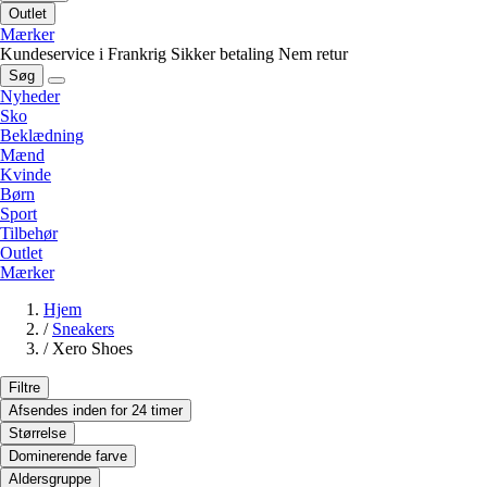
Outlet
Mærker
Kundeservice i Frankrig
Sikker betaling
Nem retur
Søg
Nyheder
Sko
Beklædning
Mænd
Kvinde
Børn
Sport
Tilbehør
Outlet
Mærker
Hjem
/
Sneakers
/
Xero Shoes
Filtre
Afsendes inden for 24 timer
Størrelse
Dominerende farve
Aldersgruppe