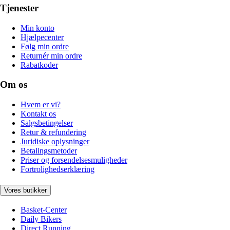
Tjenester
Min konto
Hjælpecenter
Følg min ordre
Returnér min ordre
Rabatkoder
Om os
Hvem er vi?
Kontakt os
Salgsbetingelser
Retur & refundering
Juridiske oplysninger
Betalingsmetoder
Priser og forsendelsesmuligheder
Fortrolighedserklæring
Vores butikker
Basket-Center
Daily Bikers
Direct Running