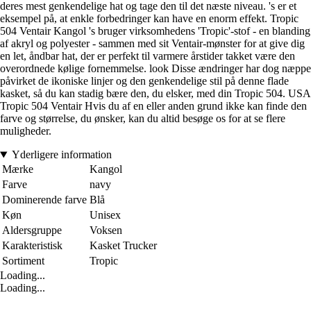
deres mest genkendelige hat og tage den til det næste niveau. 's er et
eksempel på, at enkle forbedringer kan have en enorm effekt. Tropic
504 Ventair Kangol 's bruger virksomhedens 'Tropic'-stof - en blanding
af akryl og polyester - sammen med sit Ventair-mønster for at give dig
en let, åndbar hat, der er perfekt til varmere årstider takket være den
overordnede kølige fornemmelse. look Disse ændringer har dog næppe
påvirket de ikoniske linjer og den genkendelige stil på denne flade
kasket, så du kan stadig bære den, du elsker, med din Tropic 504. USA
Tropic 504 Ventair Hvis du af en eller anden grund ikke kan finde den
farve og størrelse, du ønsker, kan du altid besøge os for at se flere
muligheder.
Yderligere information
Mærke
Kangol
Farve
navy
Dominerende farve
Blå
Køn
Unisex
Aldersgruppe
Voksen
Karakteristisk
Kasket Trucker
Sortiment
Tropic
Loading...
Loading...