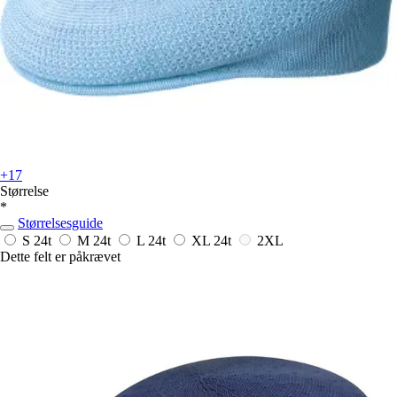
+17
Størrelse
*
Størrelsesguide
S
24t
M
24t
L
24t
XL
24t
2XL
Dette felt er påkrævet