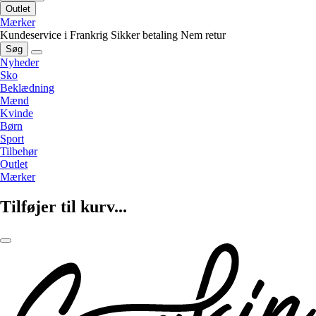
Outlet
Mærker
Kundeservice i Frankrig
Sikker betaling
Nem retur
Søg
Nyheder
Sko
Beklædning
Mænd
Kvinde
Børn
Sport
Tilbehør
Outlet
Mærker
Tilføjer til kurv...