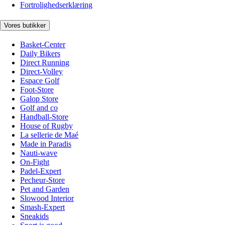
Fortrolighedserklæring
Vores butikker
Basket-Center
Daily Bikers
Direct Running
Direct-Volley
Espace Golf
Foot-Store
Galop Store
Golf and co
Handball-Store
House of Rugby
La sellerie de Maé
Made in Paradis
Nauti-wave
On-Fight
Padel-Expert
Pecheur-Store
Pet and Garden
Slowood Interior
Smash-Expert
Sneakids