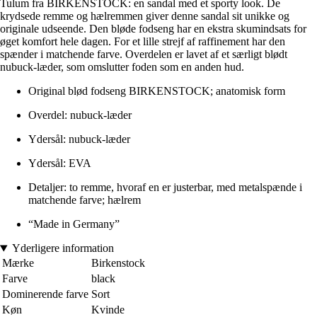
Tulum fra BIRKENSTOCK: en sandal med et sporty look. De
krydsede remme og hælremmen giver denne sandal sit unikke og
originale udseende. Den bløde fodseng har en ekstra skumindsats for
øget komfort hele dagen. For et lille strejf af raffinement har den
spænder i matchende farve. Overdelen er lavet af et særligt blødt
nubuck-læder, som omslutter foden som en anden hud.
Original blød fodseng BIRKENSTOCK; anatomisk form
Overdel: nubuck-læder
Ydersål: nubuck-læder
Ydersål: EVA
Detaljer: to remme, hvoraf en er justerbar, med metalspænde i
matchende farve; hælrem
“Made in Germany”
Yderligere information
Mærke
Birkenstock
Farve
black
Dominerende farve
Sort
Køn
Kvinde