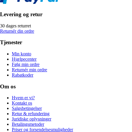
Levering og retur
30 dages returret
Returnér din ordre
Tjenester
Min konto
Hjælpecenter
Følg min ordre
Returnér min ordre
Rabatkoder
Om os
Hvem er vi?
Kontakt os
Salgsbetingelser
Retur & refundering
Juridiske oplysninger
Betalingsmetoder
Priser og forsendelsesmuligheder