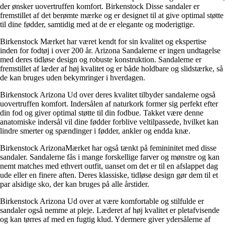
der ønsker uovertruffen komfort. Birkenstock Disse sandaler er
fremstillet af det berømte mærke og er designet til at give optimal støtte
til dine fødder, samtidig med at de er elegante og moderigtige.
Birkenstock Mærket har været kendt for sin kvalitet og ekspertise
inden for fodtøj i over 200 år. Arizona Sandalerne er ingen undtagelse
med deres tidløse design og robuste konstruktion. Sandalerne er
fremstillet af læder af høj kvalitet og er både holdbare og slidstærke, så
de kan bruges uden bekymringer i hverdagen.
Birkenstock Arizona Ud over deres kvalitet tilbyder sandalerne også
uovertruffen komfort. Indersålen af naturkork former sig perfekt efter
din fod og giver optimal støtte til din fodbue. Takket være denne
anatomiske indersål vil dine fødder forblive veltilpassede, hvilket kan
lindre smerter og spændinger i fødder, ankler og endda knæ.
Birkenstock ArizonaMærket har også tænkt på femininitet med disse
sandaler. Sandalerne fås i mange forskellige farver og mønstre og kan
nemt matches med ethvert outfit, uanset om det er til en afslappet dag
ude eller en finere aften. Deres klassiske, tidløse design gør dem til et
par alsidige sko, der kan bruges på alle årstider.
Birkenstock Arizona Ud over at være komfortable og stilfulde er
sandaler også nemme at pleje. Læderet af høj kvalitet er pletafvisende
og kan tørres af med en fugtig klud. Ydermere giver ydersålerne af