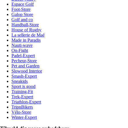
Espace Golf
Foot-Store
Galop Store
Golf and co
Handball-Store
House of Rugby
La sellerie de Maé
Made in Paradis
Nauti-wave
On-Fight
Padel-Expert
Pecheur-Store
Pet and Garden
Slowood Interior
Smash-Expert
Sneakids
Sport is good
Training-Fit
Trek-Expert
Triathlon-Expert
TripnBikers
Vélo-Store
Winter-Expert