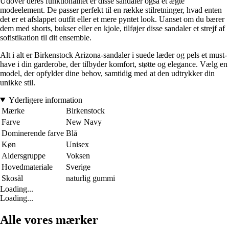
Udover deres funktionalitet er disse sandaler også et ægte
modeelement. De passer perfekt til en række stilretninger, hvad enten
det er et afslappet outfit eller et mere pyntet look. Uanset om du bærer
dem med shorts, bukser eller en kjole, tilføjer disse sandaler et strejf af
sofistikation til dit ensemble.
Alt i alt er Birkenstock Arizona-sandaler i suede læder og pels et must-
have i din garderobe, der tilbyder komfort, støtte og elegance. Vælg en
model, der opfylder dine behov, samtidig med at den udtrykker din
unikke stil.
Yderligere information
Mærke
Birkenstock
Farve
New Navy
Dominerende farve
Blå
Køn
Unisex
Aldersgruppe
Voksen
Hovedmateriale
Sverige
Skosål
naturlig gummi
Loading...
Loading...
Alle vores mærker