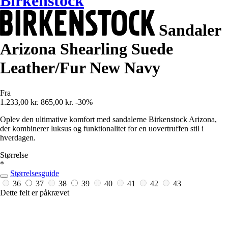
Birkenstock
Sandaler
Arizona Shearling Suede
Leather/Fur New Navy
Fra
1.233,00 kr.
865,00 kr.
-30%
Oplev den ultimative komfort med sandalerne Birkenstock Arizona,
der kombinerer luksus og funktionalitet for en uovertruffen stil i
hverdagen.
Størrelse
*
Størrelsesguide
36
37
38
39
40
41
42
43
Dette felt er påkrævet