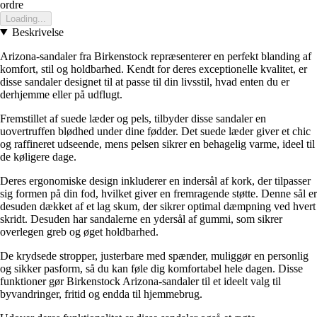
ordre
Loading...
Beskrivelse
Arizona-sandaler fra Birkenstock repræsenterer en perfekt blanding af
komfort, stil og holdbarhed. Kendt for deres exceptionelle kvalitet, er
disse sandaler designet til at passe til din livsstil, hvad enten du er
derhjemme eller på udflugt.
Fremstillet af suede læder og pels, tilbyder disse sandaler en
uovertruffen blødhed under dine fødder. Det suede læder giver et chic
og raffineret udseende, mens pelsen sikrer en behagelig varme, ideel til
de køligere dage.
Deres ergonomiske design inkluderer en indersål af kork, der tilpasser
sig formen på din fod, hvilket giver en fremragende støtte. Denne sål er
desuden dækket af et lag skum, der sikrer optimal dæmpning ved hvert
skridt. Desuden har sandalerne en ydersål af gummi, som sikrer
overlegen greb og øget holdbarhed.
De krydsede stropper, justerbare med spænder, muliggør en personlig
og sikker pasform, så du kan føle dig komfortabel hele dagen. Disse
funktioner gør Birkenstock Arizona-sandaler til et ideelt valg til
byvandringer, fritid og endda til hjemmebrug.