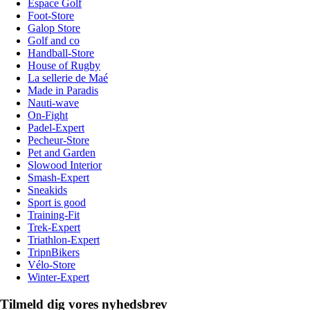
Espace Golf
Foot-Store
Galop Store
Golf and co
Handball-Store
House of Rugby
La sellerie de Maé
Made in Paradis
Nauti-wave
On-Fight
Padel-Expert
Pecheur-Store
Pet and Garden
Slowood Interior
Smash-Expert
Sneakids
Sport is good
Training-Fit
Trek-Expert
Triathlon-Expert
TripnBikers
Vélo-Store
Winter-Expert
Tilmeld dig vores nyhedsbrev