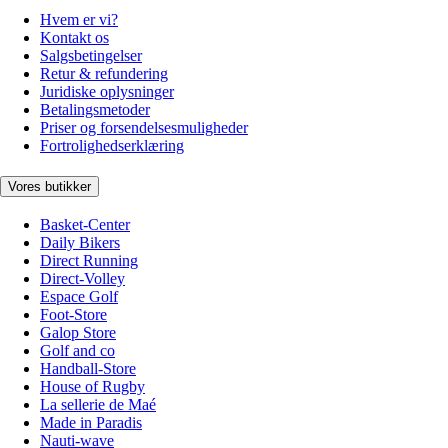
Hvem er vi?
Kontakt os
Salgsbetingelser
Retur & refundering
Juridiske oplysninger
Betalingsmetoder
Priser og forsendelsesmuligheder
Fortrolighedserklæring
Vores butikker
Basket-Center
Daily Bikers
Direct Running
Direct-Volley
Espace Golf
Foot-Store
Galop Store
Golf and co
Handball-Store
House of Rugby
La sellerie de Maé
Made in Paradis
Nauti-wave