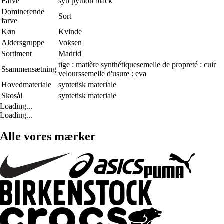
Farve
syn python black
Dominerende
Sort
farve
Køn
Kvinde
Aldersgruppe
Voksen
Sortiment
Madrid
tige : matière synthétiquesemelle de propreté : cuir
Ssammensætning
velourssemelle d'usure : eva
Hovedmateriale
syntetisk materiale
Skosål
syntetisk materiale
Loading...
Loading...
Alle vores mærker