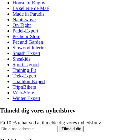
House of Rugby
La sellerie de Maé
Made in Paradis
Nauti-wave
On-Fight
Padel-Expert
Pecheur-Store
Pet and Garden
Slowood Interior
Smash-Expert
Sneakids
Sport is good
Training-Fit
Trek-Expert
Triathlon-Expert
TripnBikers
Vélo-Store
Winter-Expert
Tilmeld dig vores nyhedsbrev
Få 10 % rabat ved at tilmelde dig vores nyhedsbrev
Tilmeld dig