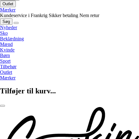
Outlet
Mærker
Kundeservice i Frankrig
Sikker betaling
Nem retur
Søg
Nyheder
Sko
Beklædning
Mænd
Kvinde
Børn
Sport
Tilbehør
Outlet
Mærker
Tilføjer til kurv...