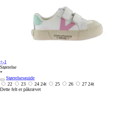
+-1
Størrelse
*
Størrelsesguide
22
23
24
24t
25
26
27
24t
Dette felt er påkrævet