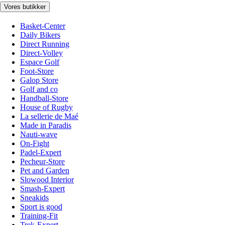
Vores butikker
Basket-Center
Daily Bikers
Direct Running
Direct-Volley
Espace Golf
Foot-Store
Galop Store
Golf and co
Handball-Store
House of Rugby
La sellerie de Maé
Made in Paradis
Nauti-wave
On-Fight
Padel-Expert
Pecheur-Store
Pet and Garden
Slowood Interior
Smash-Expert
Sneakids
Sport is good
Training-Fit
Trek-Expert