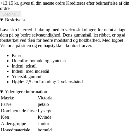
+13,15 kr.
gives til din naeste ordre
Krediteres efter bekraeftelse af din
ordre
Loading...
Beskrivelse
Lave sko i lærred. Lukning med to velcro-lukninger, for nemt at tage
dem på og bedre selvstændighed. Dens gummisål, let ribbet, er også
forstærket ved tåen for bedre modstand og holdbarhed. Med logoet
Victoria på siden og en bagstykke i kontrastfarver.
Kina
Udenfor: bomuld og syntetisk
Indeni: tekstil
Indeni: med indersål
Ydersål: gummi
Højde: 2,5 cm Lukning: 2 velcro-bånd
Yderligere information
Mærke
Victoria
Farve
petalo
Dominerende farve
Lyserød
Køn
Kvinde
Aldersgruppe
Junior
Hovedmateriale
bomuld