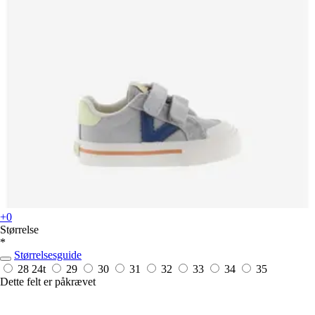
+0
Størrelse
*
Størrelsesguide
28
24t
29
30
31
32
33
34
35
Dette felt er påkrævet