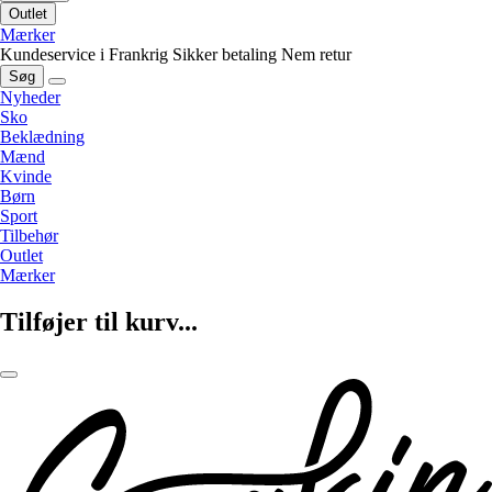
Outlet
Mærker
Kundeservice i Frankrig
Sikker betaling
Nem retur
Søg
Nyheder
Sko
Beklædning
Mænd
Kvinde
Børn
Sport
Tilbehør
Outlet
Mærker
Tilføjer til kurv...