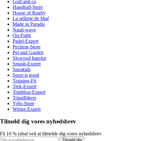
Golf and co
Handball-Store
House of Rugby
La sellerie de Maé
Made in Paradis
Nauti-wave
On-Fight
Padel-Expert
Pecheur-Store
Pet and Garden
Slowood Interior
Smash-Expert
Sneakids
Sport is good
Training-Fit
Trek-Expert
Triathlon-Expert
TripnBikers
Vélo-Store
Winter-Expert
Tilmeld dig vores nyhedsbrev
Få 10 % rabat ved at tilmelde dig vores nyhedsbrev
Tilmeld dig