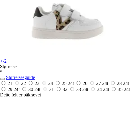
+-2
Størrelse
*
Størrelsesguide
21
22
23
24
25
24t
26
27
24t
28
24t
29
24t
30
24t
31
32
33
24t
34
24t
35
24t
Dette felt er påkrævet