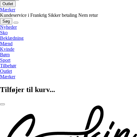
Outlet
Mærker
Kundeservice i Frankrig
Sikker betaling
Nem retur
Søg
Nyheder
Sko
Beklædning
Mænd
Kvinde
Børn
Sport
Tilbehør
Outlet
Mærker
Tilføjer til kurv...