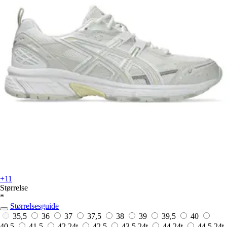
+11
Størrelse
*
Størrelsesguide
35,5
36
37
37,5
38
39
39,5
40
40,5
41,5
42
24t
42,5
43,5
24t
44
24t
44,5
24t