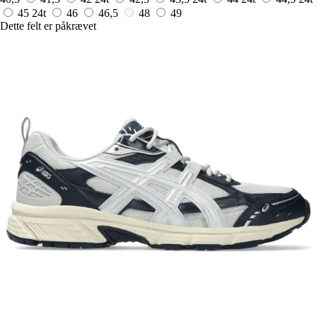
45
24t
46
46,5
48
49
Dette felt er påkrævet