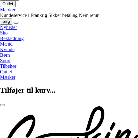
Outlet
Mærker
Kundeservice i Frankrig
Sikker betaling
Nem retur
Søg
Nyheder
Sko
Beklædning
Mænd
Kvinde
Børn
Sport
Tilbehør
Outlet
Mærker
Tilføjer til kurv...