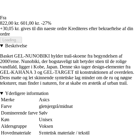
Fra
822,00 kr.
601,00 kr.
-27%
+30,05 kr.
gives til din naeste ordre
Krediteres efter bekraeftelse af din
ordre
Loading...
Beskrivelse
Basket GEL-NUNOBIKI hylder trail-skoene fra begyndelsen af
2000'erne. Nunobiki, der bogstaveligt talt betyder stien til de rolige
vandfald, ligger i Kobe, Japan. Denne sko tager design-elementer fra
GEL-KAHANA 3 og GEL-TARGET til konstruktionen af overdelen.
Dens matte og let skinnende syntetiske lag minder om de ru og nøgne
teksturer, man finder i naturen, for at skabe en æstetik af urban trail.
Yderligere information
Mærke
Asics
Farve
gletsjergrå/midnat
Dominerende farve
Sølv
Køn
Unisex
Aldersgruppe
Voksen
Hovedmateriale
Syntetisk materiale / tekstil