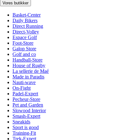
Vores butikker
Basket-Center
Daily Bikers
Direct Running
Direct-Volley
Espace Golf
Foot-Store
Galop Store
Golf and co
Handball-Store
House of Rugby
La sellerie de Maé
Made in Paradis
Nauti-wave
On-Fight
Padel-Expert
Pecheur-Store
Pet and Garden
Slowood Interior
Smash-Expert
Sneakids
Sport is good
Training-Fit
Trek-Expert