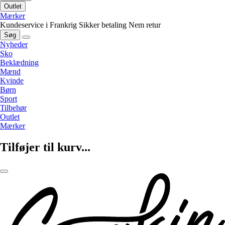
Outlet
Mærker
Kundeservice i Frankrig
Sikker betaling
Nem retur
Søg
Nyheder
Sko
Beklædning
Mænd
Kvinde
Børn
Sport
Tilbehør
Outlet
Mærker
Tilføjer til kurv...