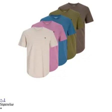
+-1
Størrelse
*