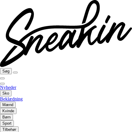
Søg
Nyheder
Sko
Beklædning
Mænd
Kvinde
Børn
Sport
Tilbehør