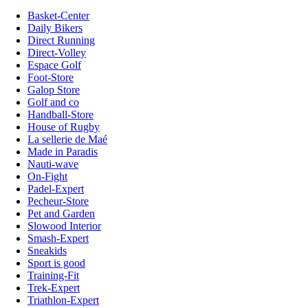
Basket-Center
Daily Bikers
Direct Running
Direct-Volley
Espace Golf
Foot-Store
Galop Store
Golf and co
Handball-Store
House of Rugby
La sellerie de Maé
Made in Paradis
Nauti-wave
On-Fight
Padel-Expert
Pecheur-Store
Pet and Garden
Slowood Interior
Smash-Expert
Sneakids
Sport is good
Training-Fit
Trek-Expert
Triathlon-Expert