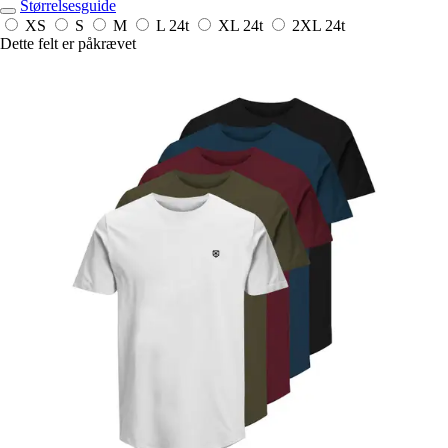
Størrelsesguide
XS
S
M
L
24t
XL
24t
2XL
24t
Dette felt er påkrævet